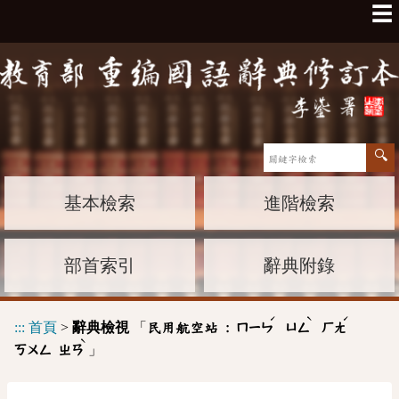
☰
基本檢索
進階檢索
部首索引
辭典附錄
ˊ
ˋ
ˊ
:::
首頁
>
辭典檢視
「
民用航空站 :
ㄇㄧㄣ
ㄩㄥ
ㄏㄤ
ˋ
」
ㄎㄨㄥ
ㄓㄢ