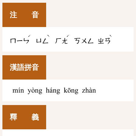
注 音
ˊ
ˋ
ˊ
ˋ
ㄇㄧㄣ
ㄩㄥ
ㄏㄤ
ㄎㄨㄥ
ㄓㄢ
漢語拼音
mín yòng háng kōng zhàn
釋 義