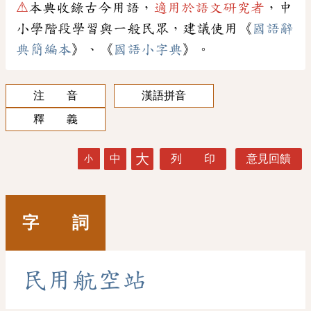
⚠
本典收錄古今用語，
適用於語文研究者
，中
小學階段學習與一般民眾，建議使用《
國語辭
典簡編本
》、《
國語小字典
》。
注 音
漢語拼音
釋 義
大
中
列 印
意見回饋
小
字 詞
民
用
航
空
站