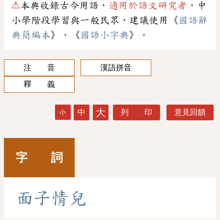
⚠
本典收錄古今用語，
適用於語文研究者
，中
小學階段學習與一般民眾，建議使用《
國語辭
典簡編本
》、《
國語小字典
》。
注 音
漢語拼音
釋 義
大
中
列 印
意見回饋
小
字 詞
面
子
情
兒