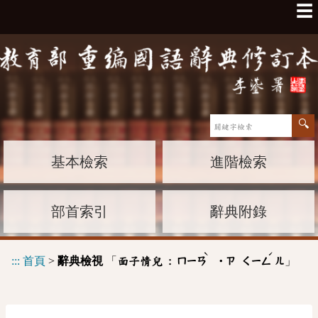
☰
基本檢索
進階檢索
部首索引
辭典附錄
ˋ
ˊ
:::
首頁
>
辭典檢視
「
」
面子情兒 :
ㄇㄧㄢ
˙ㄗ
ㄑㄧㄥ
ㄦ