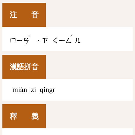
注 音
ˋ
ˊ
ㄇㄧㄢ
˙ㄗ
ㄑㄧㄥ
ㄦ
漢語拼音
miàn zi qíngr
釋 義