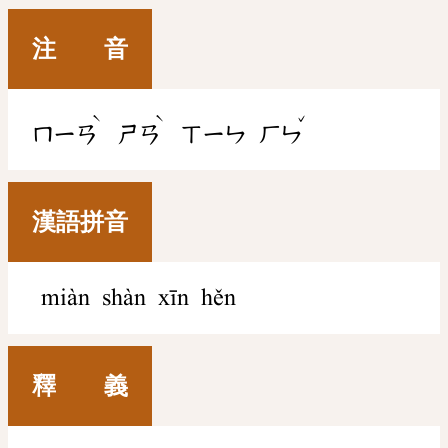
注 音
ˋ
ˋ
ˇ
ㄇㄧㄢ
ㄕㄢ
ㄒㄧㄣ
ㄏㄣ
漢語拼音
miàn shàn xīn hěn
釋 義