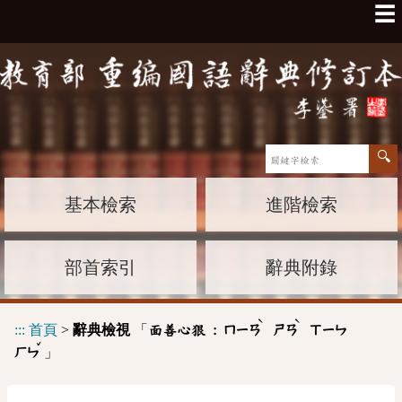
☰
基本檢索
進階檢索
部首索引
辭典附錄
ˋ
ˋ
:::
首頁
>
辭典檢視
「
面善心狠 :
ㄇㄧㄢ
ㄕㄢ
ㄒㄧㄣ
ˇ
」
ㄏㄣ