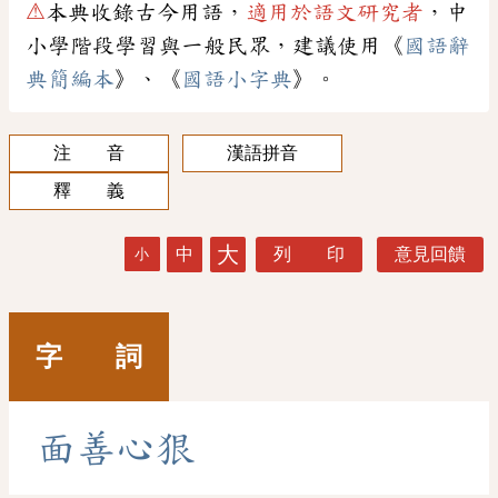
⚠
本典收錄古今用語，
適用於語文研究者
，中
小學階段學習與一般民眾，建議使用《
國語辭
典簡編本
》、《
國語小字典
》。
注 音
漢語拼音
釋 義
大
中
列 印
意見回饋
小
字 詞
面
善
心
狠