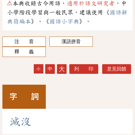
⚠
本典收錄古今用語，
適用於語文研究者
，中
小學階段學習與一般民眾，建議使用《
國語辭
典簡編本
》、《
國語小字典
》。
注 音
漢語拼音
釋 義
大
中
列 印
意見回饋
小
字 詞
滅
沒