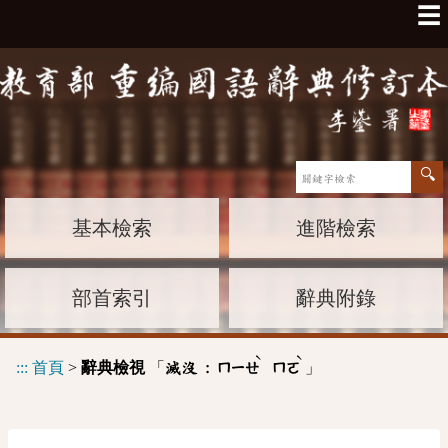
☰
基本檢索
進階檢索
部首索引
辭典附錄
ˋ
ˋ
:::
首頁
>
辭典檢視
「
」
滅沒 :
ㄇㄧㄝ
ㄇㄛ