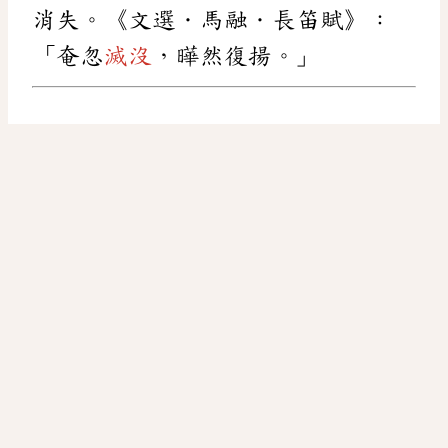
消失。《文選．馬融．長笛賦》：
「奄忽
滅沒
，曄然復揚。」