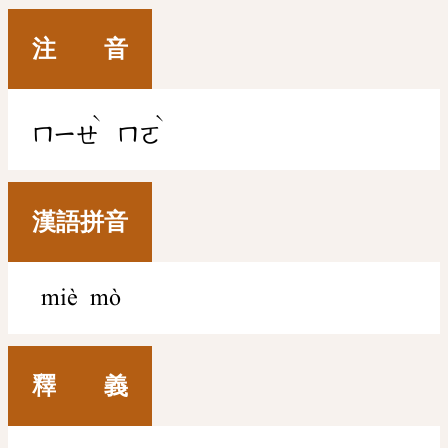
注 音
ˋ
ˋ
ㄇㄧㄝ
ㄇㄛ
漢語拼音
miè mò
釋 義