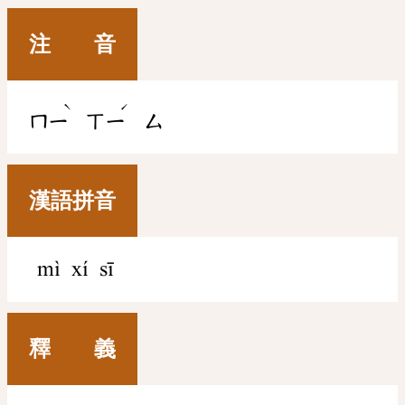
注 音
ˋ
ˊ
ㄇㄧ
ㄒㄧ
ㄙ
漢語拼音
mì xí sī
釋 義