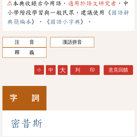
⚠
本典收錄古今用語，
適用於語文研究者
，中
小學階段學習與一般民眾，建議使用《
國語辭
典簡編本
》、《
國語小字典
》。
注 音
漢語拼音
釋 義
大
中
列 印
意見回饋
小
字 詞
密
昔
斯