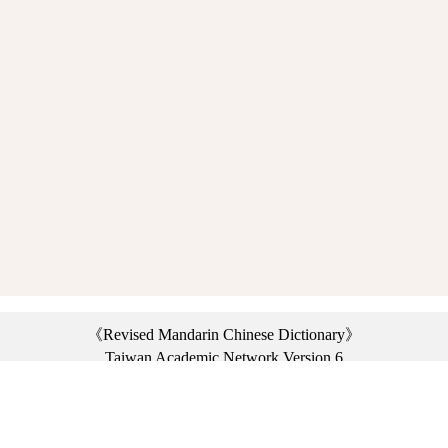
《Revised Mandarin Chinese Dictionary》
Taiwan Academic Network Version 6
©2021 Ministry of Education, R.O.C. All rights reserved.