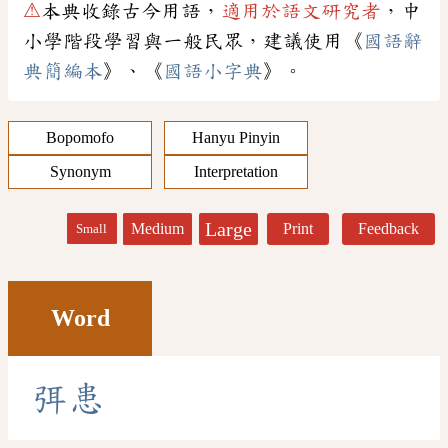
⚠
本典收錄古今用語，
適用於語文研究者
，中
小學階段學習與一般民眾，建議使用《
國語辭
典簡編本
》、《
國語小字典
》。
Bopomofo
Hanyu Pinyin
Synonym
Interpretation
Large
Medium
Print
Feedback
Small
Word
弭
患