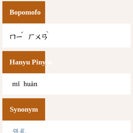
Bopomofo
ˇ
ˋ
ㄇㄧ
ㄏㄨㄢ
Hanyu Pinyin
mǐ huàn
Synonym
弭亂