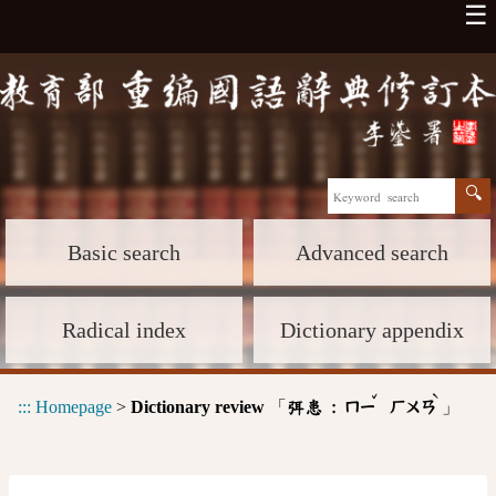
☰
Basic search
Advanced search
Radical index
Dictionary appendix
ˇ
ˋ
:::
Homepage
>
Dictionary review
「
」
弭患 :
ㄇㄧ
ㄏㄨㄢ