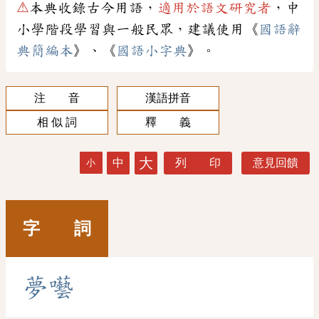
⚠
本典收錄古今用語，
適用於語文研究者
，中
小學階段學習與一般民眾，建議使用《
國語辭
典簡編本
》、《
國語小字典
》。
注 音
漢語拼音
相 似 詞
釋 義
大
中
列 印
意見回饋
小
字 詞
夢
囈