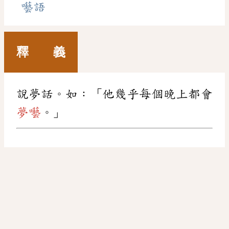
囈語
釋 義
說夢話。如：「他幾乎每個晚上都會
夢囈
。」