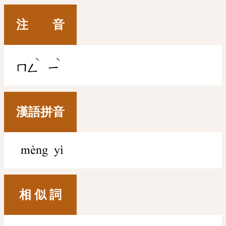
注 音
ˋ
ˋ
ㄇㄥ
ㄧ
漢語拼音
mèng yì
相 似 詞