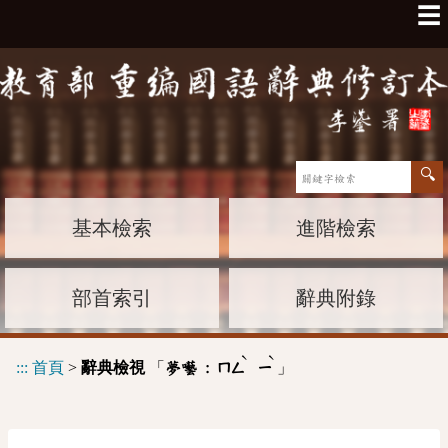
☰
基本檢索
進階檢索
部首索引
辭典附錄
ˋ
ˋ
:::
首頁
>
辭典檢視
「
」
夢囈 :
ㄇㄥ
ㄧ