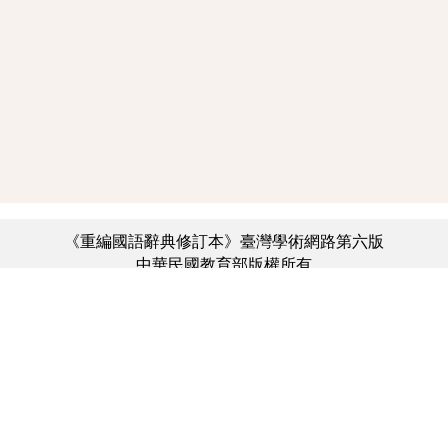
《重編國語辭典修訂本》臺灣學術網路第六版
中華民國教育部版權所有
:::
個資法及隱私聲明
|
辭典公眾授權網
|
意見交流
|
網網相連
三峽總院區地址：新北市三峽區三樹路2號、
︿
臺北院區地址：臺北市大安區和平東路一段179號、