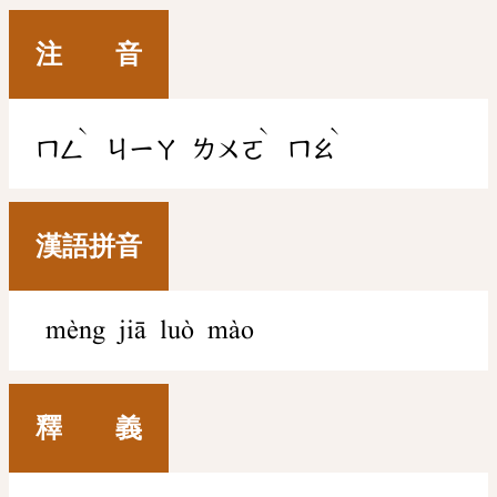
注 音
ˋ
ˋ
ˋ
ㄇㄥ
ㄐㄧㄚ
ㄌㄨㄛ
ㄇㄠ
漢語拼音
mèng jiā luò mào
釋 義