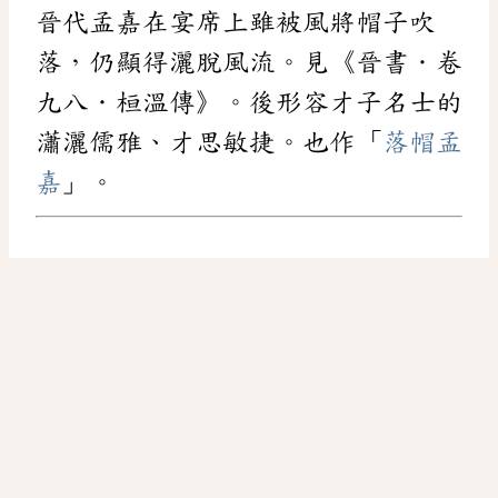
晉代孟嘉在宴席上雖被風將帽子吹
落，仍顯得灑脫風流。見《晉書．卷
九八．桓溫傳》。後形容才子名士的
瀟灑儒雅、才思敏捷。也作「
落帽孟
嘉
」。