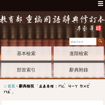
☰
基本檢索
進階檢索
部首索引
辭典附錄
ˋ
ˋ
:::
首頁
>
辭典檢視
「
孟嘉落帽 :
ㄇㄥ
ㄐㄧㄚ
ㄌㄨㄛ
ˋ
」
ㄇㄠ