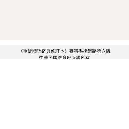
《重編國語辭典修訂本》臺灣學術網路第六版
中華民國教育部版權所有
:::
個資法及隱私聲明
|
辭典公眾授權網
|
意見交流
|
網網相連
三峽總院區地址：新北市三峽區三樹路2號、
︿
臺北院區地址：臺北市大安區和平東路一段179號、
臺中院區地址：臺中市豐原區師範街67號
電話總機：(02)7740-7890、
傳真：(02)7740-7064、
TANet VoIP：9009-7890
線上人數: 1693