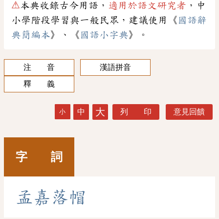
⚠
本典收錄古今用語，
適用於語文研究者
，中
小學階段學習與一般民眾，建議使用《
國語辭
典簡編本
》、《
國語小字典
》。
注 音
漢語拼音
釋 義
大
中
列 印
意見回饋
小
字 詞
孟
嘉
落
帽