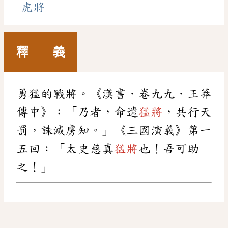
虎將
釋 義
勇猛的戰將。《漢書．卷九九．王莽
傳中》：「乃者，命遣
猛將
，共行天
罰，誅滅虜知。」《三國演義》第一
五回：「太史慈真
猛將
也！吾可助
之！」