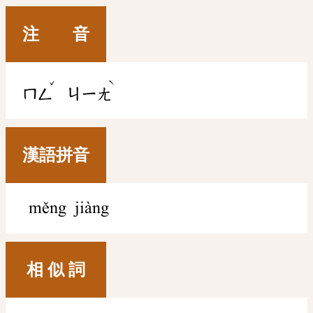
注 音
ˇ
ˋ
ㄇㄥ
ㄐㄧㄤ
漢語拼音
měng jiàng
相 似 詞