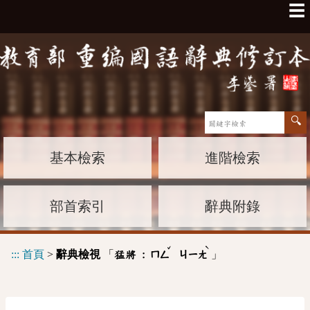
☰
基本檢索
進階檢索
部首索引
辭典附錄
ˇ
ˋ
:::
首頁
>
辭典檢視
「
」
猛將 :
ㄇㄥ
ㄐㄧㄤ