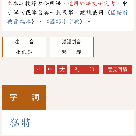
⚠
本典收錄古今用語，
適用於語文研究者
，中
小學階段學習與一般民眾，建議使用《
國語辭
典簡編本
》、《
國語小字典
》。
注 音
漢語拼音
相 似 詞
釋 義
大
中
列 印
意見回饋
小
字 詞
猛
將