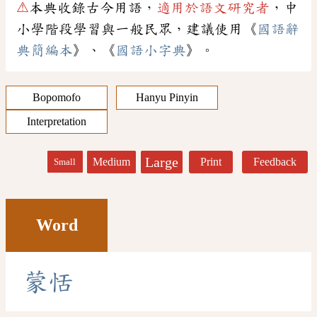
⚠
本典收錄古今用語，
適用於語文研究者
，中
小學階段學習與一般民眾，建議使用《
國語辭
典簡編本
》、《
國語小字典
》。
Bopomofo
Hanyu Pinyin
Interpretation
Large
Medium
Print
Feedback
Small
Word
蒙
恬