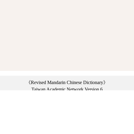
《Revised Mandarin Chinese Dictionary》
Taiwan Academic Network Version 6
©2021 Ministry of Education, R.O.C. All rights reserved.