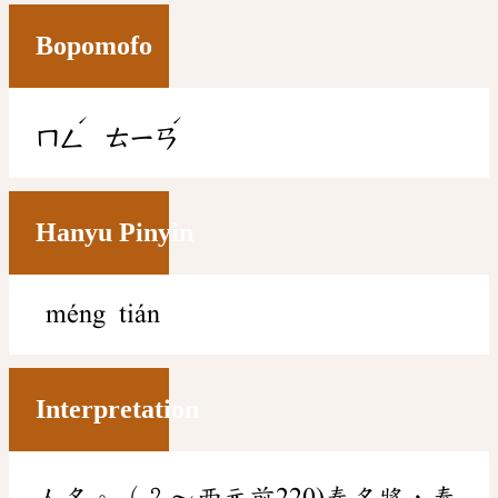
Bopomofo
ˊ
ˊ
ㄇㄥ
ㄊㄧㄢ
Hanyu Pinyin
méng tián
Interpretation
人名。（？～西元前220)秦名將，奉