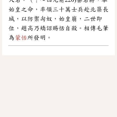
始皇之命，率領三十萬士兵赴北築長
城，以防禦匈奴，始皇崩，二世即
位，趙高乃矯詔賜恬自殺。相傳毛筆
為
蒙恬
所發明。