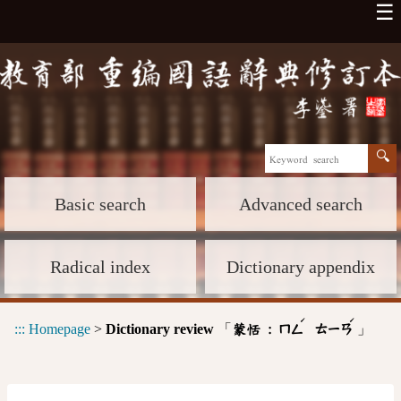
☰
Basic search
Advanced search
Radical index
Dictionary appendix
ˊ
ˊ
:::
Homepage
>
Dictionary review
「
」
蒙恬 :
ㄇㄥ
ㄊㄧㄢ