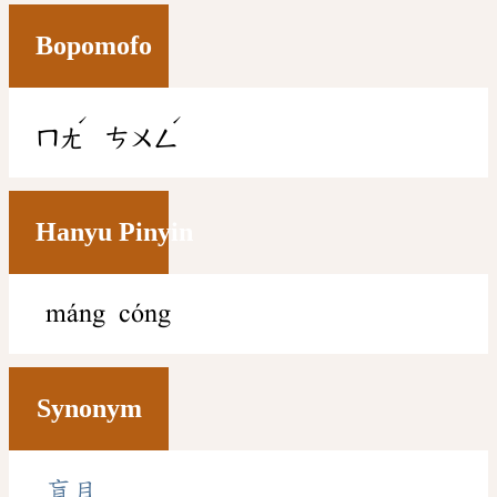
Bopomofo
ˊ
ˊ
ㄇㄤ
ㄘㄨㄥ
Hanyu Pinyin
máng cóng
Synonym
盲目