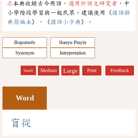
⚠
本典收錄古今用語，
適用於語文研究者
，中
小學階段學習與一般民眾，建議使用《
國語辭
典簡編本
》、《
國語小字典
》。
Bopomofo
Hanyu Pinyin
Synonym
Interpretation
Large
Medium
Print
Feedback
Small
Word
盲
從