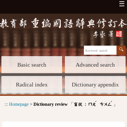
☰
Basic search
Advanced search
Radical index
Dictionary appendix
ˊ
ˊ
:::
Homepage
>
Dictionary review
「
」
盲從 :
ㄇㄤ
ㄘㄨㄥ