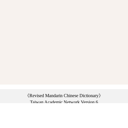
《Revised Mandarin Chinese Dictionary》
Taiwan Academic Network Version 6
©2021 Ministry of Education, R.O.C. All rights reserved.