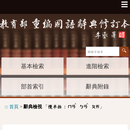
☰
基本檢索
進階檢索
部首索引
辭典附錄
ˋ
ˋ
:::
首頁
>
辭典檢視
「
」
慢半拍 :
ㄇㄢ
ㄅㄢ
ㄆㄞ