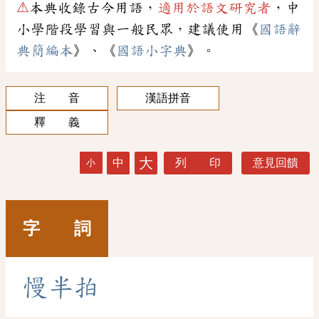
⚠
本典收錄古今用語，
適用於語文研究者
，中
小學階段學習與一般民眾，建議使用《
國語辭
典簡編本
》、《
國語小字典
》。
注 音
漢語拼音
釋 義
大
中
列 印
意見回饋
小
字 詞
慢
半
拍