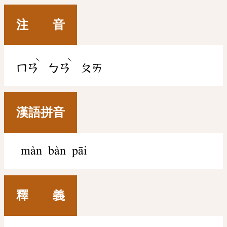
注 音
ˋ
ˋ
ㄇㄢ
ㄅㄢ
ㄆㄞ
漢語拼音
màn bàn pāi
釋 義