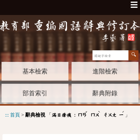
☰
基本檢索
進階檢索
部首索引
辭典附錄
ˇ
ˋ
ˊ
:::
首頁
>
辭典檢視
「
」
滿目瘡痍 :
ㄇㄢ
ㄇㄨ
ㄔㄨㄤ
ㄧ