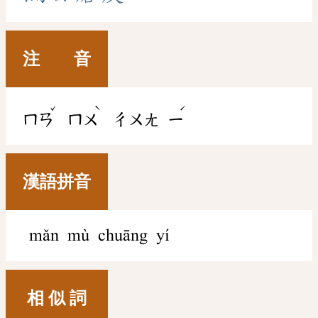
注 音
ˇ
ˋ
ˊ
ㄇㄢ
ㄇㄨ
ㄔㄨㄤ
ㄧ
漢語拼音
mǎn mù chuāng yí
相 似 詞