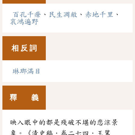
百孔千瘡
、
民生凋敝
、
赤地千里
、
哀鴻遍野
相 反 詞
琳瑯滿目
釋 義
映入眼中的都是殘破不堪的悲涼景
象。《清史稿．卷二七四．王騭