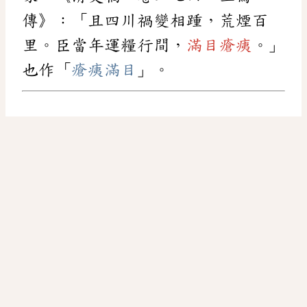
傳》：「且四川禍變相踵，荒煙百
里。臣當年運糧行間，
滿目瘡痍
。」
也作「
瘡痍滿目
」。