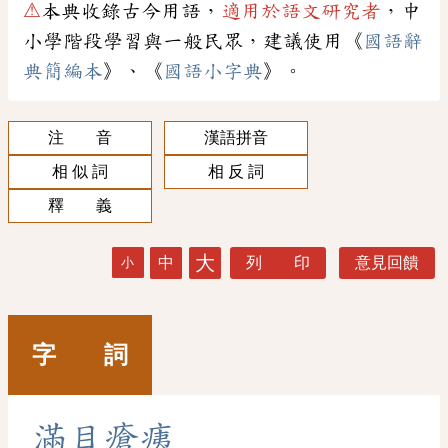
⚠
本典收錄古今用語，
適用於語文研究者
，中
小學階段學習與一般民眾，建議使用《
國語辭
典簡編本
》、《
國語小字典
》。
注 音
漢語拼音
相 似 詞
相 反 詞
釋 義
大
中
列 印
意見回饋
小
字 詞
滿
目
瘡
痍