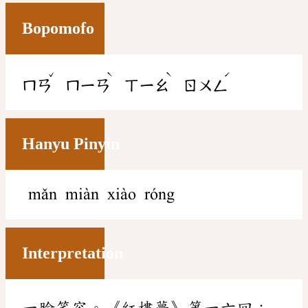
Bopomofo
ˇ
ˋ
ˋ
ˊ
ㄇㄢ
ㄇㄧㄢ
ㄒㄧㄠ
ㄖㄨㄥ
Hanyu Pinyin
mǎn miàn xiào róng
Interpretation
一臉笑容。《紅樓夢》第一六回：