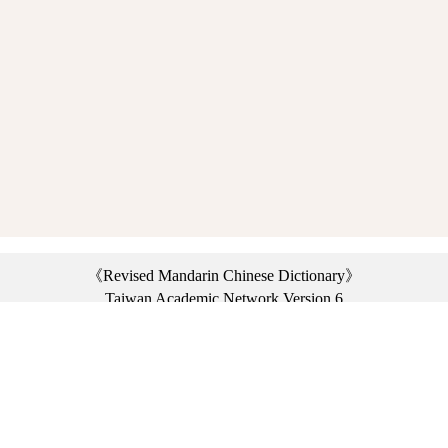
《Revised Mandarin Chinese Dictionary》
Taiwan Academic Network Version 6
©2021 Ministry of Education, R.O.C. All rights reserved.