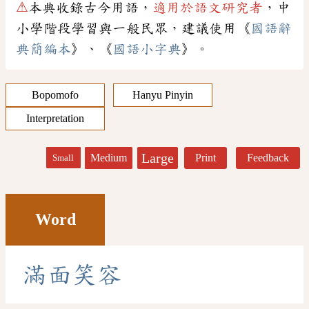
⚠
本典收錄古今用語，
適用於語文研究者
，中
小學階段學習與一般民眾，建議使用《
國語辭
典簡編本
》、《
國語小字典
》。
Bopomofo
Hanyu Pinyin
Interpretation
Large
Medium
Print
Feedback
Small
Word
滿
面
笑
容