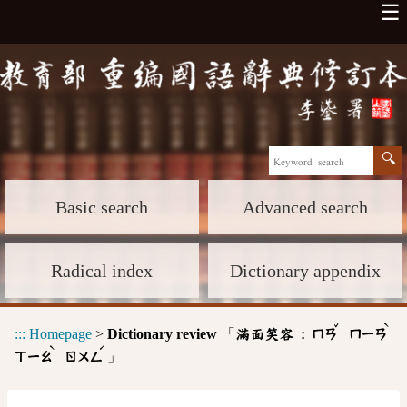
☰
Basic search
Advanced search
Radical index
Dictionary appendix
ˇ
ˋ
:::
Homepage
>
Dictionary review
「
滿面笑容 :
ㄇㄢ
ㄇㄧㄢ
ˋ
ˊ
」
ㄒㄧㄠ
ㄖㄨㄥ