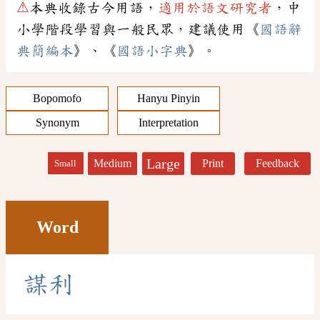
⚠
本典收錄古今用語，
適用於語文研究者
，中
小學階段學習與一般民眾，建議使用《
國語辭
典簡編本
》、《
國語小字典
》。
Bopomofo
Hanyu Pinyin
Synonym
Interpretation
Large
Medium
Print
Feedback
Small
Word
謀
利