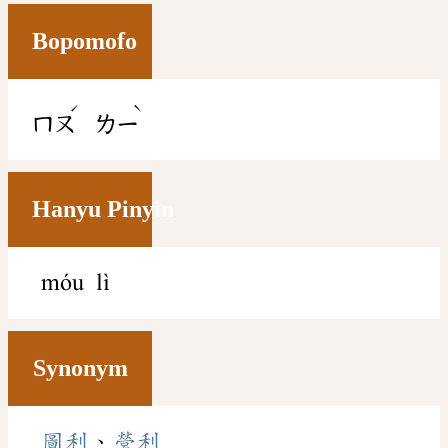
Bopomofo
ˊ
ˋ
ㄇㄡ
ㄌㄧ
Hanyu Pinyin
móu lì
Synonym
圖利
、
營利