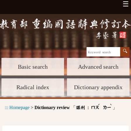
☰
Basic search
Advanced search
Radical index
Dictionary appendix
ˊ
ˋ
:::
Homepage
>
Dictionary review
「
」
謀利 :
ㄇㄡ
ㄌㄧ