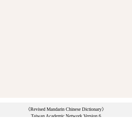
《Revised Mandarin Chinese Dictionary》
Taiwan Academic Network Version 6
©2021 Ministry of Education, R.O.C. All rights reserved.