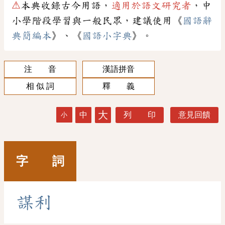
⚠
本典收錄古今用語，
適用於語文研究者
，中
小學階段學習與一般民眾，建議使用《
國語辭
典簡編本
》、《
國語小字典
》。
注 音
漢語拼音
相 似 詞
釋 義
大
中
列 印
意見回饋
小
字 詞
謀
利