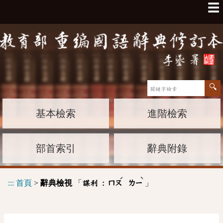
☰
基本檢索
進階檢索
部首索引
辭典附錄
ˊ
ˋ
:::
首頁
>
辭典檢視
「
」
謀利 :
ㄇㄡ
ㄌㄧ