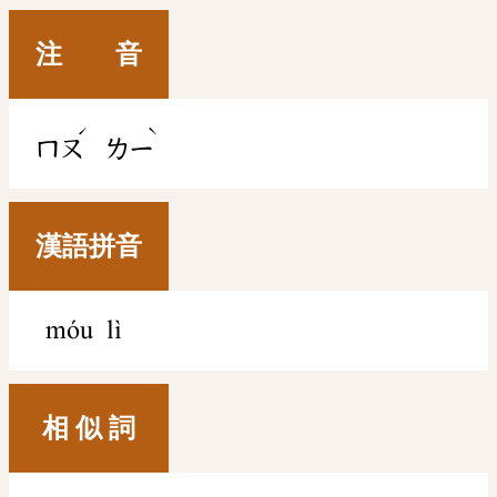
注 音
ˊ
ˋ
ㄇㄡ
ㄌㄧ
漢語拼音
móu lì
相 似 詞