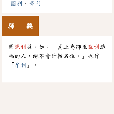
圖利
、
營利
釋 義
圖
謀利
益。如：「真正為鄉里
謀利
造
福的人，絕不會計較名位。」也作
「
牟利
」。