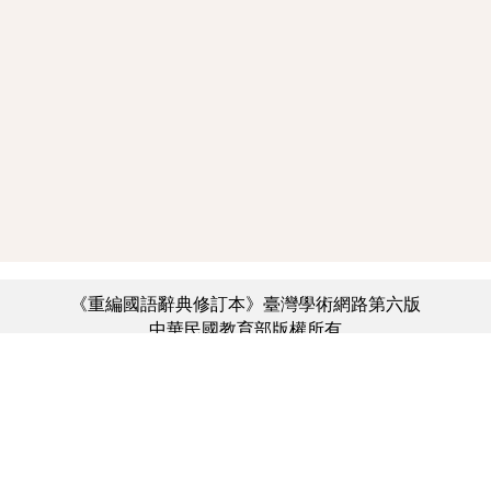
《重編國語辭典修訂本》臺灣學術網路第六版
中華民國教育部版權所有
:::
個資法及隱私聲明
|
辭典公眾授權網
|
意見交流
|
網網相連