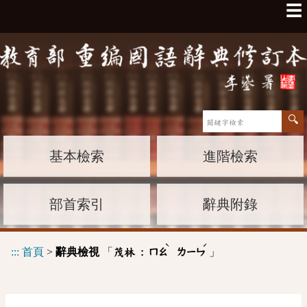
☰
基本檢索
進階檢索
部首索引
辭典附錄
ˋ
ˊ
:::
首頁
>
辭典檢視
「
」
茂林 :
ㄇㄠ
ㄌㄧㄣ