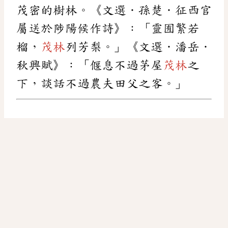
茂密的樹林。《文選．孫楚．征西官
屬送於陟陽候作詩》：「靈囿繁若
榴，
茂林
列芳梨。」《文選．潘岳．
秋興賦》：「偃息不過茅屋
茂林
之
下，談話不過農夫田父之客。」