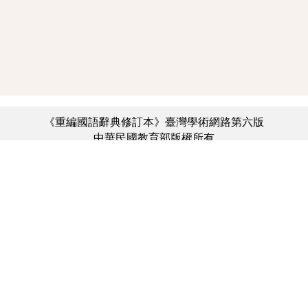
《重編國語辭典修訂本》臺灣學術網路第六版
中華民國教育部版權所有
:::
個資法及隱私聲明
|
辭典公眾授權網
|
意見交流
|
網網相連
三峽總院區地址：新北市三峽區三樹路2號、
︿
臺北院區地址：臺北市大安區和平東路一段179號、
臺中院區地址：臺中市豐原區師範街67號
電話總機：(02)7740-7890、
傳真：(02)7740-7064、
TANet VoIP：9009-7890
線上人數: 6308