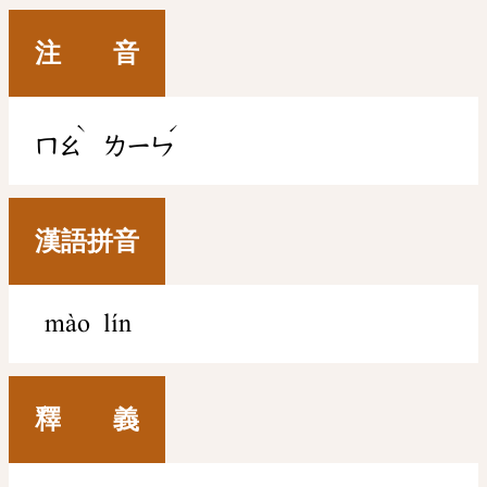
注 音
ˋ
ˊ
ㄇㄠ
ㄌㄧㄣ
漢語拼音
mào lín
釋 義