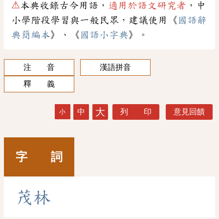
⚠
本典收錄古今用語，
適用於語文研究者
，中
小學階段學習與一般民眾，建議使用《
國語辭
典簡編本
》、《
國語小字典
》。
注 音
漢語拼音
釋 義
大
中
列 印
意見回饋
小
字 詞
茂
林