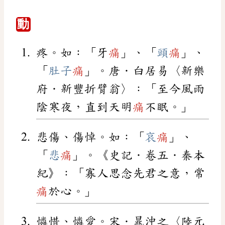
動
疼。如：「牙
痛
」、「
頭
痛
」、
「
肚子
痛
」。唐．白居易〈新樂
府．新豐折臂翁〉：「至今風雨
陰寒夜，直到天明
痛
不眠。」
悲傷、傷悼。如：「
哀
痛
」、
「
悲
痛
」。《史記．卷五．秦本
紀》：「寡人思念先君之意，常
痛
於心。」
憐惜、憐愛。宋．晁沖之〈陸元