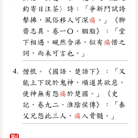
釣寄日注茶〉詩：「爭新鬥試誇
擊拂，風俗移人可深
痛
。」《聊
齋志異．卷一〇．胭脂》：「堂
下相遇，靦然含涕，似有
痛
惜之
詞，而未可言也。」
憎恨。《國語．楚語下》：「又
能上下說於鬼神，順道其欲惡，
使神無有怨
痛
於楚國。」《史
記．卷九二．淮陰侯傳》：「秦
父兄怨此三人，
痛
入骨髓。」