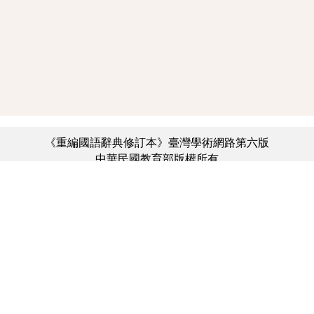
《重編國語辭典修訂本》臺灣學術網路第六版
中華民國教育部版權所有
:::
個資法及隱私聲明
|
辭典公眾授權網
|
意見交流
|
網網相連
三峽總院區地址：新北市三峽區三樹路2號、
︿
臺北院區地址：臺北市大安區和平東路一段179號、
臺中院區地址：臺中市豐原區師範街67號
電話總機：(02)7740-7890、
傳真：(02)7740-7064、
TANet VoIP：9009-7890