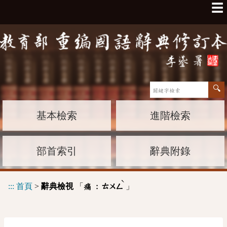
☰
基本檢索
進階檢索
部首索引
辭典附錄
ˋ
:::
首頁
>
辭典檢視
「
」
痛 :
ㄊㄨㄥ