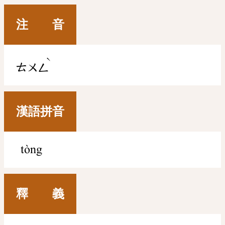
注 音
ˋ
ㄊㄨㄥ
漢語拼音
tòng
釋 義