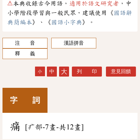
⚠
本典收錄古今用語，
適用於語文研究者
，中
小學階段學習與一般民眾，建議使用《
國語辭
典簡編本
》、《
國語小字典
》。
注 音
漢語拼音
釋 義
大
中
列 印
意見回饋
小
字 詞
痛
[疒部-7畫-共12畫]