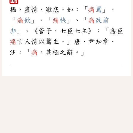
副
極、盡情、澈底。如：「
痛
罵
」、
「
痛
飲
」、「
痛
快
」、「
痛
改前
非
」。《管子．七臣七主》：「姦臣
痛
言人情以驚主。」唐．尹知章．
注：「
痛
，甚極之辭。」