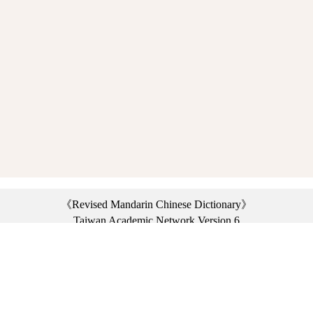
《Revised Mandarin Chinese Dictionary》
Taiwan Academic Network Version 6
©2021 Ministry of Education, R.O.C. All rights reserved.