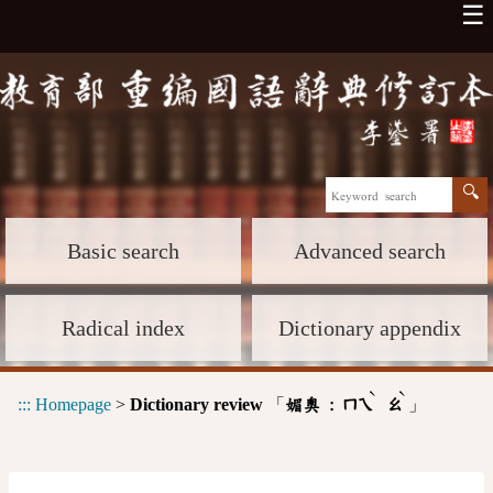
☰
Basic search
Advanced search
Radical index
Dictionary appendix
ˋ
ˋ
:::
Homepage
>
Dictionary review
「
」
媚奧 :
ㄇㄟ
ㄠ