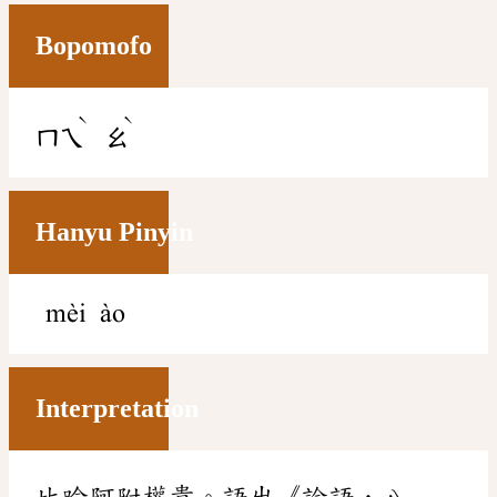
Bopomofo
ˋ
ˋ
ㄇㄟ
ㄠ
Hanyu Pinyin
mèi ào
Interpretation
比喻阿附權貴。語出《論語．八