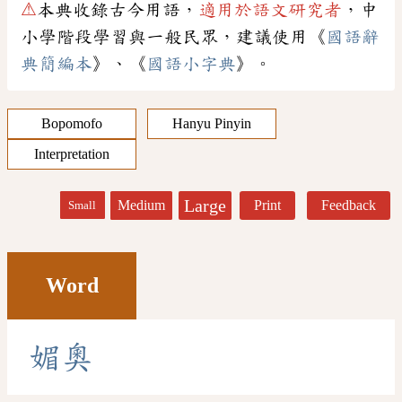
⚠
本典收錄古今用語，
適用於語文研究者
，中
小學階段學習與一般民眾，建議使用《
國語辭
典簡編本
》、《
國語小字典
》。
Bopomofo
Hanyu Pinyin
Interpretation
Large
Medium
Print
Feedback
Small
Word
媚
奧