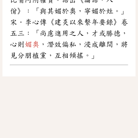
佾》：「與其媚於奧，寧媚於灶。」
宋．李心傳《建炎以來繫年要錄》卷
五三：「尚慮進用之人，才或勝德，
心則
媚奧
，潛效偏私，浸成離間，將
見分朋植黨，互相傾搖。」