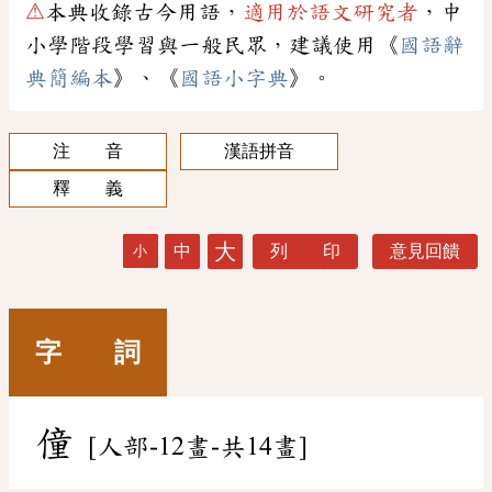
⚠
本典收錄古今用語，
適用於語文研究者
，中
小學階段學習與一般民眾，建議使用《
國語辭
典簡編本
》、《
國語小字典
》。
注 音
漢語拼音
釋 義
大
中
列 印
意見回饋
小
字 詞
僮
[人部-12畫-共14畫]