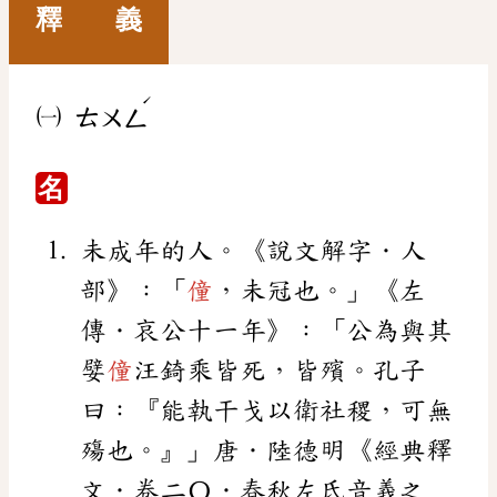
釋 義
ˊ
㈠
ㄊㄨㄥ
名
未成年的人。《說文解字．人
部》：「
僮
，未冠也。」《左
傳．哀公十一年》：「公為與其
嬖
僮
汪錡乘皆死，皆殯。孔子
曰：『能執干戈以衛社稷，可無
殤也。』」唐．陸德明《經典釋
文．卷二〇．春秋左氏音義之