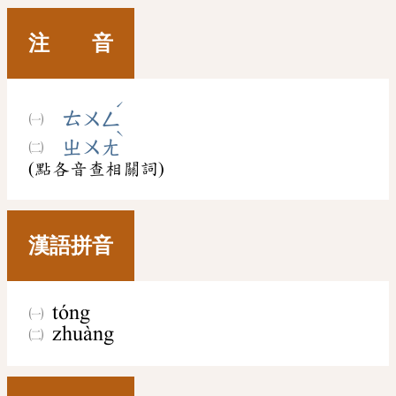
注 音
ˊ
ㄊㄨㄥ
ˋ
ㄓㄨㄤ
(點各音查相關詞)
漢語拼音
tóng
zhuàng