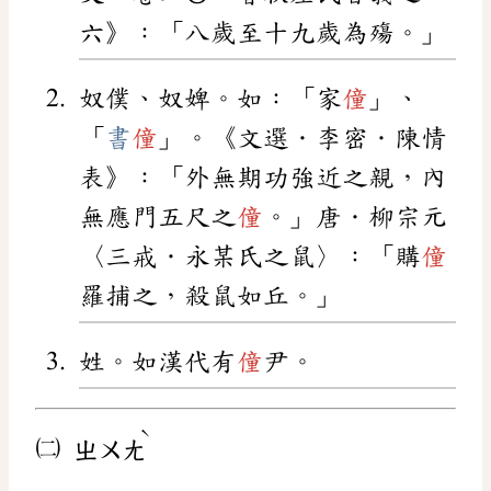
六》：「八歲至十九歲為殤。」
奴僕、奴婢。如：「家
僮
」、
「
書
僮
」。《文選．李密．陳情
表》：「外無期功強近之親，內
無應門五尺之
僮
。」唐．柳宗元
〈三戒．永某氏之鼠〉：「購
僮
羅捕之，殺鼠如丘。」
姓。如漢代有
僮
尹。
ˋ
㈡
ㄓㄨㄤ