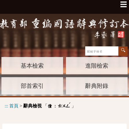
☰
基本檢索
進階檢索
部首索引
辭典附錄
ˊ
:::
首頁
>
辭典檢視
「
」
僮 :
ㄊㄨㄥ