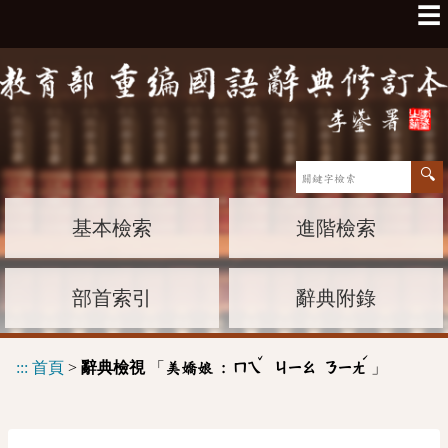
☰
基本檢索
進階檢索
部首索引
辭典附錄
ˇ
ˊ
:::
首頁
>
辭典檢視
「
」
美嬌娘 :
ㄇㄟ
ㄐㄧㄠ
ㄋㄧㄤ