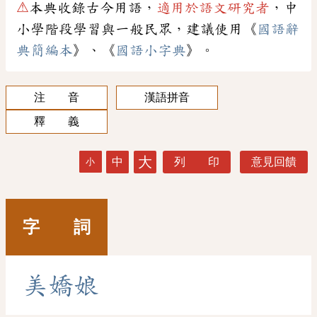
⚠
本典收錄古今用語，
適用於語文研究者
，中
小學階段學習與一般民眾，建議使用《
國語辭
典簡編本
》、《
國語小字典
》。
注 音
漢語拼音
釋 義
大
中
列 印
意見回饋
小
字 詞
美
嬌
娘