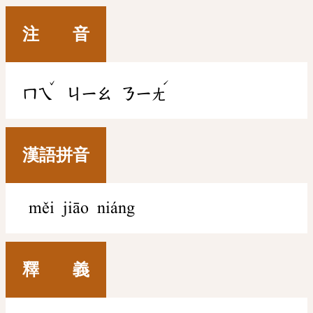
注 音
ˇ
ˊ
ㄇㄟ
ㄐㄧㄠ
ㄋㄧㄤ
漢語拼音
měi jiāo niáng
釋 義