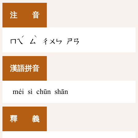
注 音
ˊ
ˋ
ㄇㄟ
ㄙ
ㄔㄨㄣ
ㄕㄢ
漢語拼音
méi sì chūn shān
釋 義