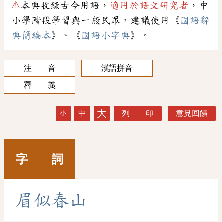
⚠
本典收錄古今用語，
適用於語文研究者
，中
小學階段學習與一般民眾，建議使用《
國語辭
典簡編本
》、《
國語小字典
》。
注 音
漢語拼音
釋 義
大
中
列 印
意見回饋
小
字 詞
眉
似
春
山