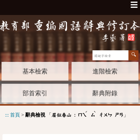
☰
基本檢索
進階檢索
部首索引
辭典附錄
ˊ
ˋ
:::
首頁
>
辭典檢視
「
」
眉似春山 :
ㄇㄟ
ㄙ
ㄔㄨㄣ
ㄕㄢ