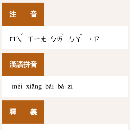
注 音
ˊ
ˋ
ˇ
ㄇㄟ
ㄒㄧㄤ
ㄅㄞ
ㄅㄚ
˙ㄗ
漢語拼音
méi xiāng bài bǎ zi
釋 義