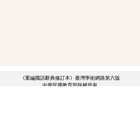
《重編國語辭典修訂本》臺灣學術網路第六版
中華民國教育部版權所有
:::
個資法及隱私聲明
|
辭典公眾授權網
|
意見交流
|
網網相連
三峽總院區地址：新北市三峽區三樹路2號、
︿
臺北院區地址：臺北市大安區和平東路一段179號、