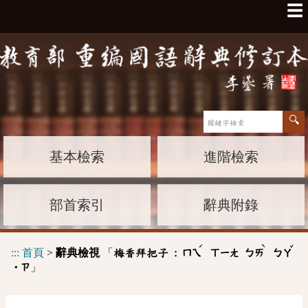
☰
基本檢索
進階檢索
部首索引
辭典附錄
ˊ
ˋ
ˇ
:::
首頁
>
辭典檢視
「
梅香拜把子 :
ㄇㄟ
ㄒㄧㄤ
ㄅㄞ
ㄅㄚ
」
˙ㄗ