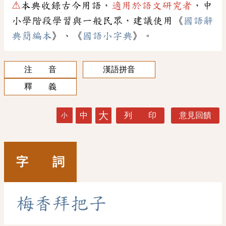
⚠
本典收錄古今用語，
適用於語文研究者
，中
小學階段學習與一般民眾，建議使用《
國語辭
典簡編本
》、《
國語小字典
》。
注 音
漢語拼音
釋 義
大
中
列 印
意見回饋
小
字 詞
梅
香
拜
把
子