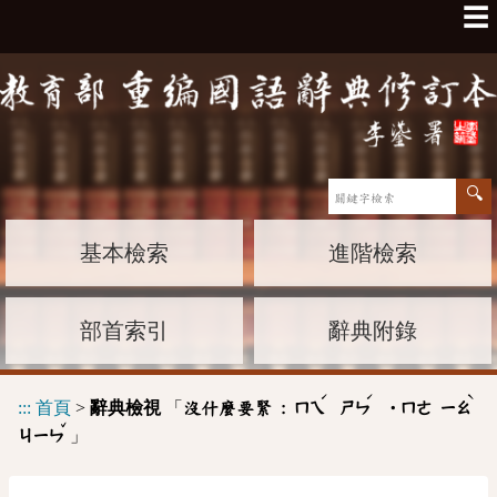
☰
基本檢索
進階檢索
部首索引
辭典附錄
ˊ
ˊ
ˋ
:::
首頁
>
辭典檢視
「
沒什麼要緊 :
ㄇㄟ
ㄕㄣ
˙ㄇㄜ
ㄧㄠ
ˇ
」
ㄐㄧㄣ