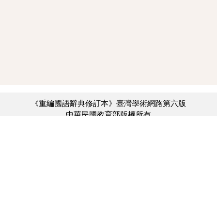
《重編國語辭典修訂本》臺灣學術網路第六版
中華民國教育部版權所有
:::
個資法及隱私聲明
|
辭典公眾授權網
|
意見交流
|
網網相連
三峽總院區地址：新北市三峽區三樹路2號、
︿
臺北院區地址：臺北市大安區和平東路一段179號、
臺中院區地址：臺中市豐原區師範街67號
電話總機：(02)7740-7890、
傳真：(02)7740-7064、
TANet VoIP：9009-7890