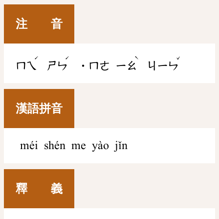
注 音
ˊ
ˊ
ˋ
ˇ
ㄇㄟ
ㄕㄣ
˙ㄇㄜ
ㄧㄠ
ㄐㄧㄣ
漢語拼音
méi shén me yào jǐn
釋 義