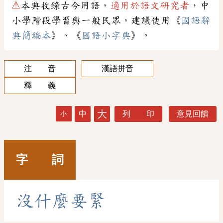
⚠
本典收錄古今用語，
適用於語文研究者
，中
小學階段學習與一般民眾，建議使用《
國語辭
典簡編本
》、《
國語小字典
》。
注 音
漢語拼音
釋 義
大
中
列 印
意見回饋
小
字 詞
沒
什
麼
要
緊