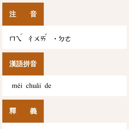
注 音
ˊ
ˇ
ㄇㄟ
ㄔㄨㄞ
˙ㄉㄜ
漢語拼音
méi chuǎi de
釋 義