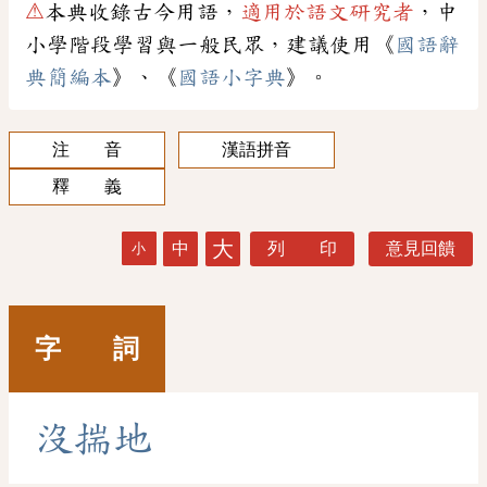
⚠
本典收錄古今用語，
適用於語文研究者
，中
小學階段學習與一般民眾，建議使用《
國語辭
典簡編本
》、《
國語小字典
》。
注 音
漢語拼音
釋 義
大
中
列 印
意見回饋
小
字 詞
沒
揣
地