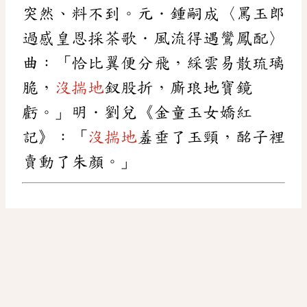
突然、料不到。元．鍾嗣成〈罵玉郎
過感皇恩採茶歌．風流得遇鸞鳳配〉
曲：「恰比翼便分飛，綵雲易散琉璃
脆，
沒揣地
釵股折，廝琅地寶鏡
虧。」明．劉兌《金童玉女嬌紅
記》：「
沒揣地
羞垂了玉頸，酩子裡
賣動了朱顏。」