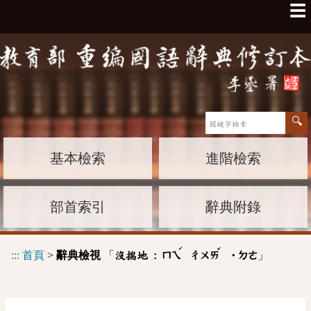
☰
基本檢索
進階檢索
部首索引
辭典附錄
ˊ
ˇ
:::
首頁
>
辭典檢視
「
」
沒揣地 :
ㄇㄟ
ㄔㄨㄞ
˙ㄉㄜ