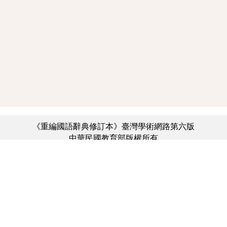
《重編國語辭典修訂本》臺灣學術網路第六版
中華民國教育部版權所有
:::
個資法及隱私聲明
|
辭典公眾授權網
|
意見交流
|
網網相連
三峽總院區地址：新北市三峽區三樹路2號、
︿
臺北院區地址：臺北市大安區和平東路一段179號、