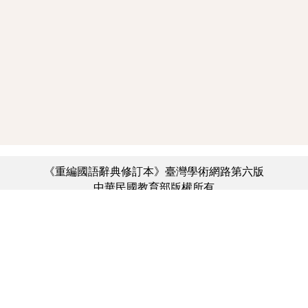
《重編國語辭典修訂本》臺灣學術網路第六版
中華民國教育部版權所有
:::
個資法及隱私聲明
|
辭典公眾授權網
|
意見交流
|
網網相連
三峽總院區地址：新北市三峽區三樹路2號、
︿
臺北院區地址：臺北市大安區和平東路一段179號、