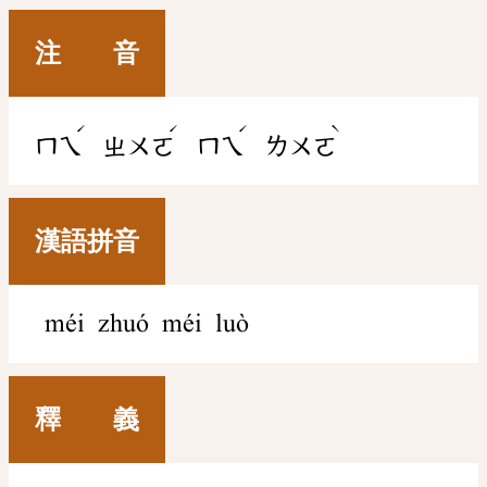
注 音
ˊ
ˊ
ˊ
ˋ
ㄇㄟ
ㄓㄨㄛ
ㄇㄟ
ㄌㄨㄛ
漢語拼音
méi zhuó méi luò
釋 義