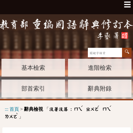
☰
基本檢索
進階檢索
部首索引
辭典附錄
ˊ
ˊ
ˊ
:::
首頁
>
辭典檢視
「
沒著沒落 :
ㄇㄟ
ㄓㄨㄛ
ㄇㄟ
ˋ
」
ㄌㄨㄛ