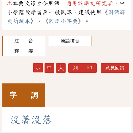
⚠
本典收錄古今用語，
適用於語文研究者
，中
小學階段學習與一般民眾，建議使用《
國語辭
典簡編本
》、《
國語小字典
》。
注 音
漢語拼音
釋 義
大
中
列 印
意見回饋
小
字 詞
沒
著
沒
落