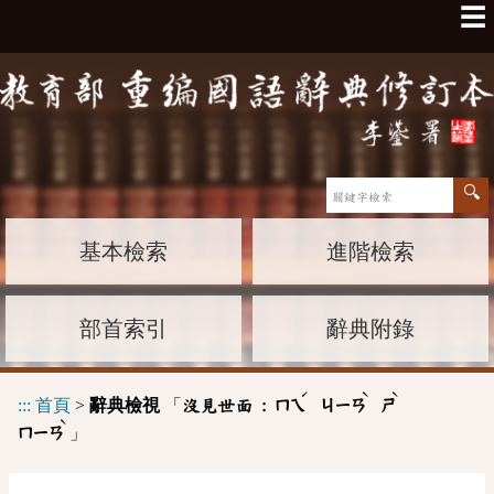
☰
基本檢索
進階檢索
部首索引
辭典附錄
ˊ
ˋ
ˋ
:::
首頁
>
辭典檢視
「
沒見世面 :
ㄇㄟ
ㄐㄧㄢ
ㄕ
ˋ
」
ㄇㄧㄢ