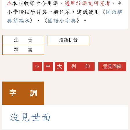
⚠
本典收錄古今用語，
適用於語文研究者
，中
小學階段學習與一般民眾，建議使用《
國語辭
典簡編本
》、《
國語小字典
》。
注 音
漢語拼音
釋 義
大
中
列 印
意見回饋
小
字 詞
沒
見
世
面