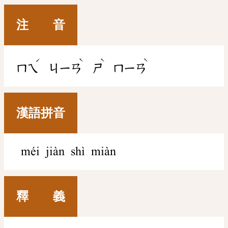
注 音
ˊ
ˋ
ˋ
ˋ
ㄇㄟ
ㄐㄧㄢ
ㄕ
ㄇㄧㄢ
漢語拼音
méi jiàn shì miàn
釋 義