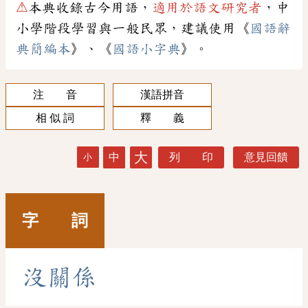
⚠
本典收錄古今用語，
適用於語文研究者
，中
小學階段學習與一般民眾，建議使用《
國語辭
典簡編本
》、《
國語小字典
》。
注 音
漢語拼音
相 似 詞
釋 義
大
中
列 印
意見回饋
小
字 詞
沒
關
係