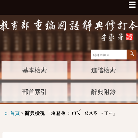
☰
基本檢索
進階檢索
部首索引
辭典附錄
ˊ
:::
首頁
>
辭典檢視
「
」
沒關係 :
ㄇㄟ
ㄍㄨㄢ
˙ㄒㄧ