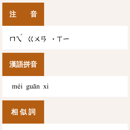
注 音
ˊ
ㄇㄟ
ㄍㄨㄢ
˙ㄒㄧ
漢語拼音
méi guān xi
相 似 詞