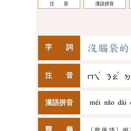
注 音
漢語拼音
沒
腦
袋
的
字 詞
ˊ
ˇ
注 音
ㄇㄟ
ㄋㄠ
ㄉ
漢語拼音
méi nǎo dài 
釋 義
（歇後語）做