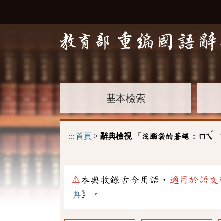
基本檢索
ˊ
:::
首頁
>
辭典檢視
「
沒腦袋的蒼蠅 :
ㄇㄟ
⚠
本典收錄古今用語，
適用於語文
典
》。