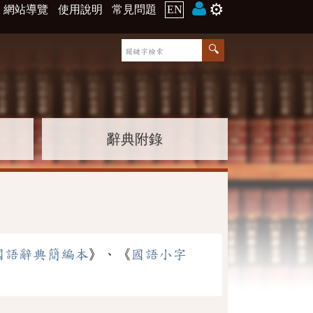
⚙️
網站導覽
使用說明
常見問題
EN
辭典附錄
國語辭典簡編本
》、《
國語小字