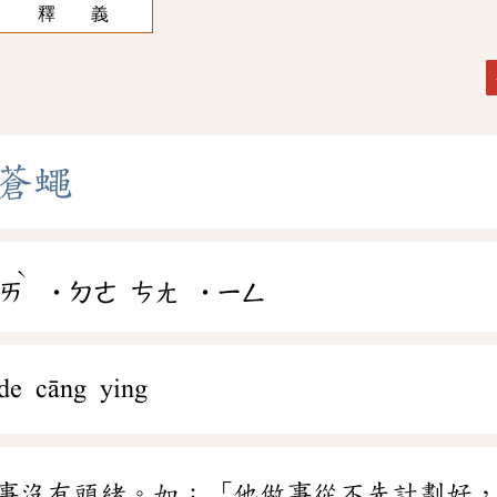
釋 義
蒼
蠅
ˋ
ㄞ
˙ㄉㄜ
ㄘㄤ
˙ㄧㄥ
de cāng ying
事沒有頭緒。如：「他做事從不先計劃好