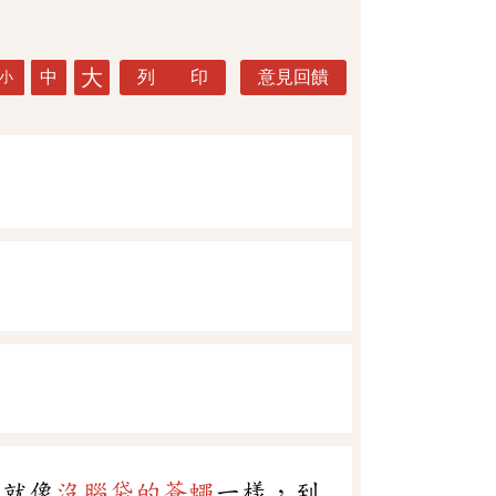
大
中
列 印
意見回饋
小
，就像
沒腦袋的蒼蠅
一樣，到