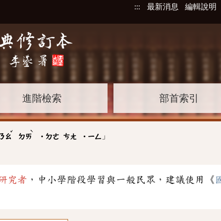
:::
最新消息
編輯說明
進階檢索
部首索引
ˇ
ˋ
」
ㄋㄠ
ㄉㄞ
˙ㄉㄜ
ㄘㄤ
˙ㄧㄥ
研究者
，中小學階段學習與一般民眾，建議使用《