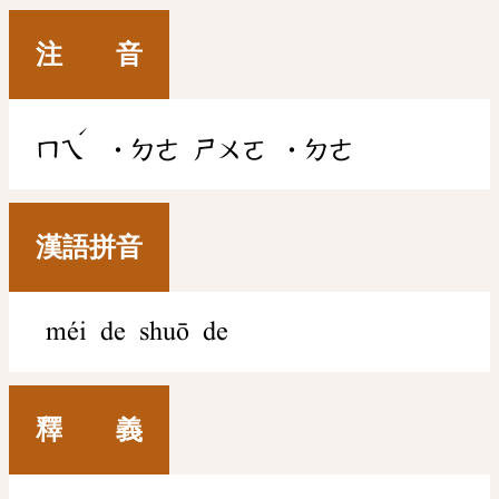
注 音
ˊ
ㄇㄟ
˙ㄉㄜ
ㄕㄨㄛ
˙ㄉㄜ
漢語拼音
méi de shuō de
釋 義