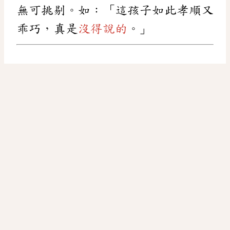
無可挑剔。如：「這孩子如此孝順又
乖巧，真是
沒得說的
。」