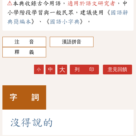
⚠
本典收錄古今用語，
適用於語文研究者
，中
小學階段學習與一般民眾，建議使用《
國語辭
典簡編本
》、《
國語小字典
》。
注 音
漢語拼音
釋 義
大
中
列 印
意見回饋
小
字 詞
沒
得
說
的