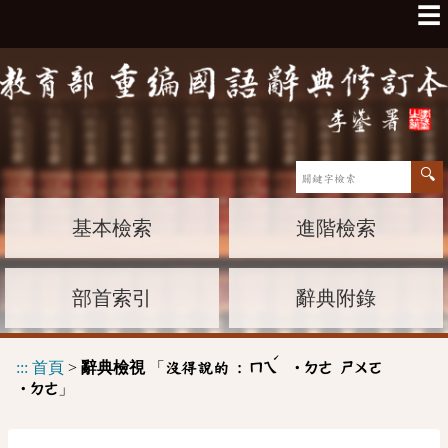
☰
基本檢索
進階檢索
部首索引
辭典附錄
ˊ
:::
首頁
>
辭典檢視
「
沒得說的 :
ㄇㄟ
˙ㄉㄜ
ㄕㄨㄛ
」
˙ㄉㄜ