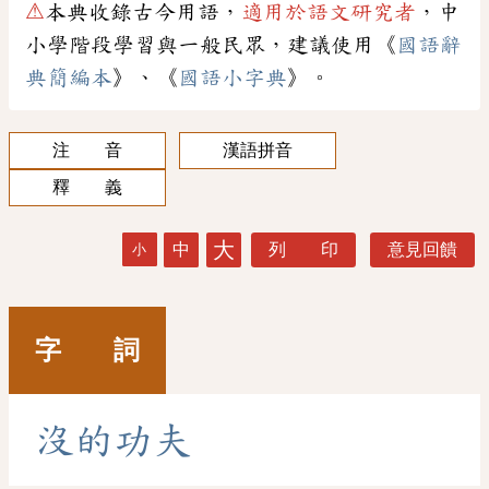
⚠
本典收錄古今用語，
適用於語文研究者
，中
小學階段學習與一般民眾，建議使用《
國語辭
典簡編本
》、《
國語小字典
》。
注 音
漢語拼音
釋 義
大
中
列 印
意見回饋
小
字 詞
沒
的
功
夫