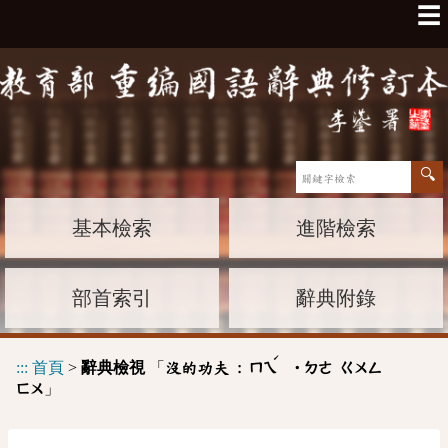
☰
基本檢索
進階檢索
部首索引
辭典附錄
ˊ
:::
首頁
>
辭典檢視
「
沒的功夫 :
ㄇㄟ
˙ㄉㄜ
ㄍㄨㄥ
」
ㄈㄨ