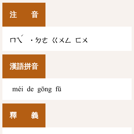
注 音
ˊ
ㄇㄟ
˙ㄉㄜ
ㄍㄨㄥ
ㄈㄨ
漢語拼音
méi de gōng fū
釋 義