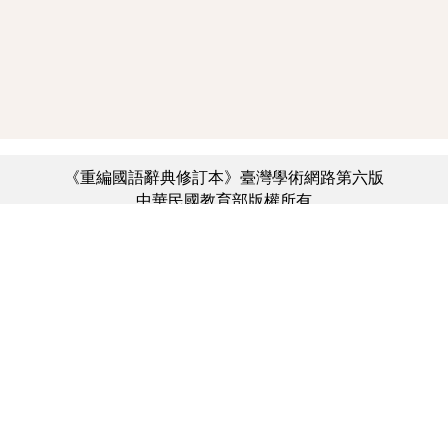
《重編國語辭典修訂本》臺灣學術網路第六版
中華民國教育部版權所有
:::
個資法及隱私聲明
|
辭典公眾授權網
|
意見交流
|
網網相連
三峽總院區地址：新北市三峽區三樹路2號、
︿
臺北院區地址：臺北市大安區和平東路一段179號、
臺中院區地址：臺中市豐原區師範街67號
電話總機：(02)7740-7890、
傳真：(02)7740-7064、
TANet VoIP：9009-7890
線上人數: 4072