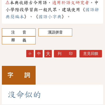
⚠
本典收錄古今用語，
適用於語文研究者
，中
小學階段學習與一般民眾，建議使用《
國語辭
典簡編本
》、《
國語小字典
》。
注 音
漢語拼音
釋 義
大
中
列 印
意見回饋
小
字 詞
沒
命
似
的