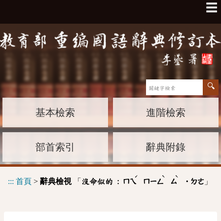
☰
基本檢索
進階檢索
部首索引
辭典附錄
ˊ
ˋ
ˋ
:::
首頁
>
辭典檢視
「
」
沒命似的 :
ㄇㄟ
ㄇㄧㄥ
ㄙ
˙ㄉㄜ