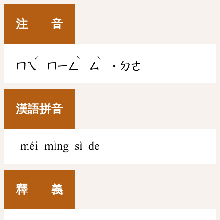
注 音
ˊ
ˋ
ˋ
ㄇㄟ
ㄇㄧㄥ
ㄙ
˙ㄉㄜ
漢語拼音
méi mìng sì de
釋 義