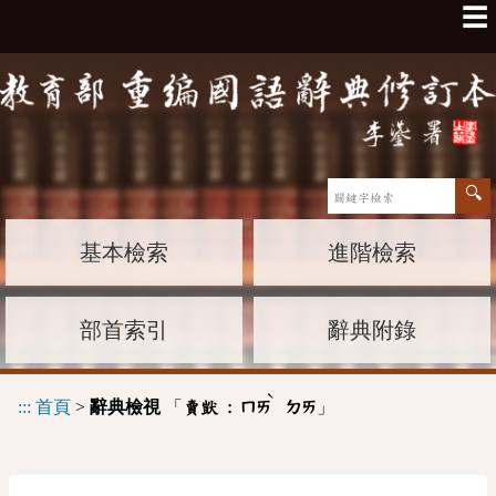
☰
基本檢索
進階檢索
部首索引
辭典附錄
ˋ
:::
首頁
>
辭典檢視
「
」
賣獃 :
ㄇㄞ
ㄉㄞ