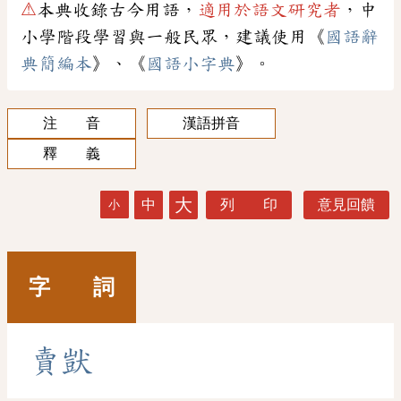
⚠
本典收錄古今用語，
適用於語文研究者
，中
小學階段學習與一般民眾，建議使用《
國語辭
典簡編本
》、《
國語小字典
》。
注 音
漢語拼音
釋 義
大
中
列 印
意見回饋
小
字 詞
賣
獃