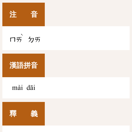
注 音
ˋ
ㄇㄞ
ㄉㄞ
漢語拼音
mài dāi
釋 義