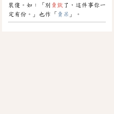
裝傻。如：「別
賣獃
了，這件事你一
定有份。」也作「
賣呆
」。