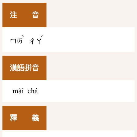
注 音
ˋ
ˊ
ㄇㄞ
ㄔㄚ
漢語拼音
mài chá
釋 義