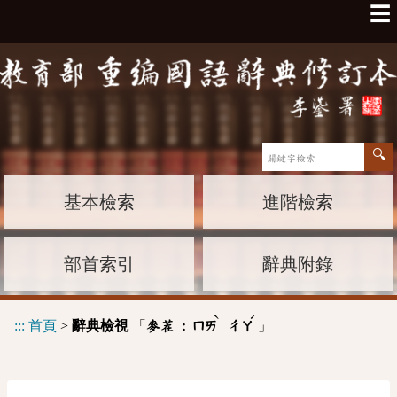
☰
基本檢索
進階檢索
部首索引
辭典附錄
ˋ
ˊ
:::
首頁
>
辭典檢視
「
」
麥茬 :
ㄇㄞ
ㄔㄚ