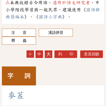
⚠
本典收錄古今用語，
適用於語文研究者
，中
小學階段學習與一般民眾，建議使用《
國語辭
典簡編本
》、《
國語小字典
》。
注 音
漢語拼音
釋 義
大
中
列 印
意見回饋
小
字 詞
麥
茬