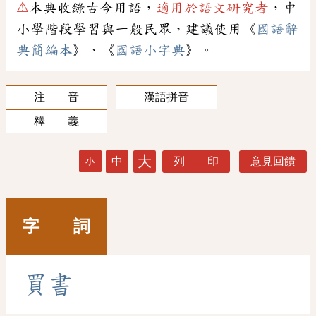
⚠
本典收錄古今用語，
適用於語文研究者
，中
小學階段學習與一般民眾，建議使用《
國語辭
典簡編本
》、《
國語小字典
》。
注 音
漢語拼音
釋 義
大
中
列 印
意見回饋
小
字 詞
買
書