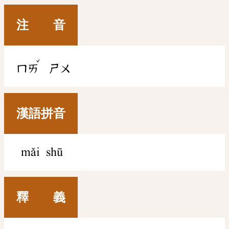
注 音
ˇ
ㄇㄞ
ㄕㄨ
漢語拼音
mǎi shū
釋 義