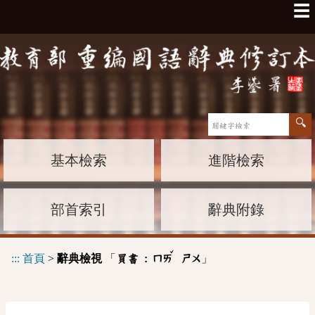
☰
基本檢索
進階檢索
部首索引
辭典附錄
ˇ
:::
首頁
>
辭典檢視
「
」
買書 :
ㄇㄞ
ㄕㄨ