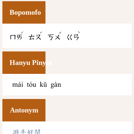
Bopomofo
ˊ
ˊ
ˇ
ˋ
ㄇㄞ
ㄊㄡ
ㄎㄨ
ㄍㄢ
Hanyu Pinyin
mái tóu kǔ gàn
Antonym
游手好閒