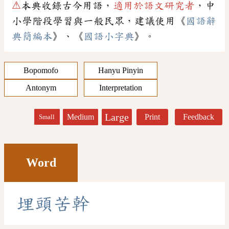
⚠
本典收錄古今用語，
適用於語文研究者
，中
小學階段學習與一般民眾，建議使用《
國語辭
典簡編本
》、《
國語小字典
》。
Bopomofo
Hanyu Pinyin
Antonym
Interpretation
Large
Medium
Print
Feedback
Small
Word
埋
頭
苦
幹