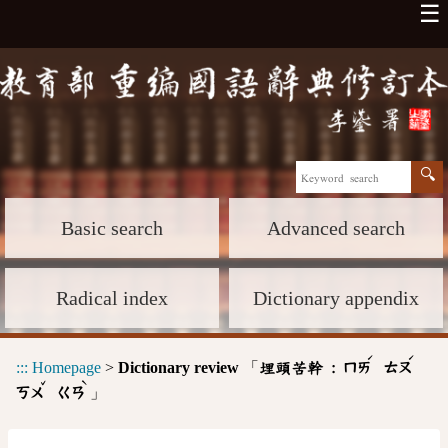
☰
Basic search
Advanced search
Radical index
Dictionary appendix
ˊ
ˊ
:::
Homepage
>
Dictionary review
「
埋頭苦幹 :
ㄇㄞ
ㄊㄡ
ˇ
ˋ
」
ㄎㄨ
ㄍㄢ