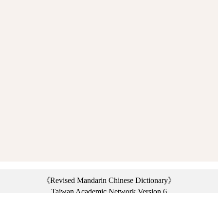
《Revised Mandarin Chinese Dictionary》
Taiwan Academic Network Version 6
©2021 Ministry of Education, R.O.C. All rights reserved.