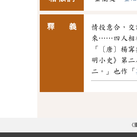
釋 義
情投意合，交
來……四人相
「〔唐〕楊
明小史》第二
二。」也作「
《