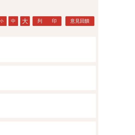
大
中
列 印
意見回饋
小