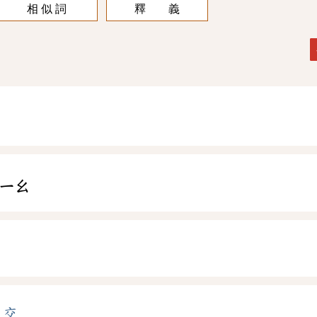
相 似 詞
釋 義
ㄧㄠ
石交