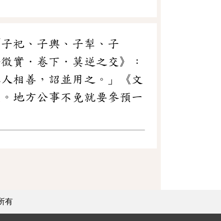
「子祀、子輿、子犁、子
語徵實．卷下．莫逆之交》：
二人相善，詔並用之。」《文
交
。地方公事不免就要參預一
所有