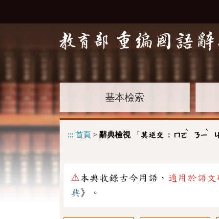
基本檢索
ˋ
ˋ
:::
首頁
>
辭典檢視
「
莫逆交 :
ㄇㄛ
ㄋㄧ
⚠
本典收錄古今用語，
適用於語文
典
》。