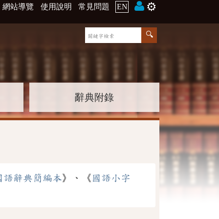
⚙️
網站導覽
使用說明
常見問題
EN
辭典附錄
國語辭典簡編本
》、《
國語小字