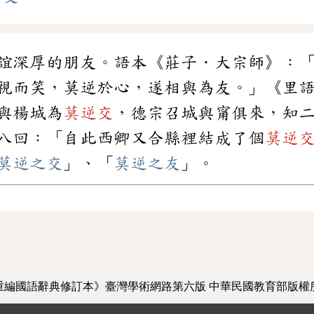
誼深厚的朋友。語本《莊子．大宗師》：
視而笑，莫逆於心，遂相與為友。」《里
與楊城為
莫逆交
，德宗召城與甯俱來，知
八回：「自此西卿又合縣裡結成了個
莫逆
莫逆之交
」、「
莫逆之友
」。
重編國語辭典修訂本》臺灣學術網路第六版
中華民國教育部版權