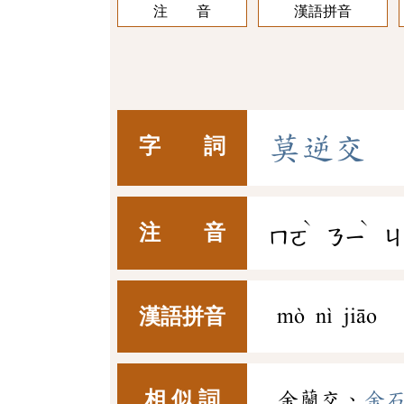
注 音
漢語拼音
莫
逆
交
字 詞
ˋ
ˋ
注 音
ㄇㄛ
ㄋㄧ
ㄐ
漢語拼音
mò nì jiāo
相 似 詞
金蘭交、
金