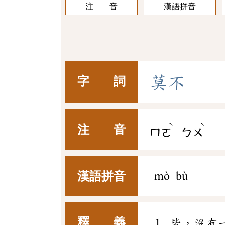
注 音
漢語拼音
莫
不
字 詞
ˋ
ˋ
注 音
ㄇㄛ
ㄅㄨ
漢語拼音
mò bù
釋 義
皆，沒有