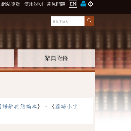
⚙️
網站導覽
使用說明
常見問題
EN
辭典附錄
國語辭典簡編本
》、《
國語小字