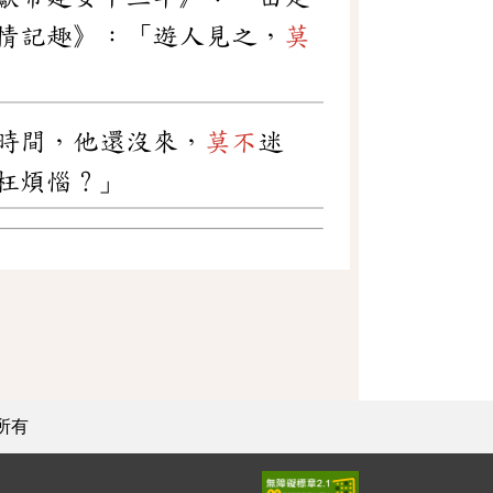
情記趣》：「遊人見之，
莫
時間，他還沒來，
莫不
迷
枉煩惱？」
所有