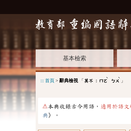
基本檢索
ˋ
ˋ
:::
首頁
>
辭典檢視
「
」
莫不 :
ㄇㄛ
ㄅㄨ
⚠
本典收錄古今用語，
適用於語文
典
》。