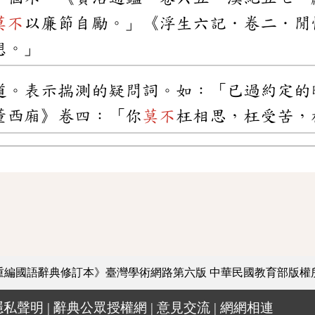
莫不
以廉節自勵。」《浮生六記．卷二．閒
想。」
道。表示揣測的疑問詞。如：「已過約定的
董西廂》卷四：「你
莫不
枉相思，枉受苦，
重編國語辭典修訂本》臺灣學術網路第六版
中華民國教育部版權
隱私聲明
|
辭典公眾授權網
|
意見交流
|
網網相連