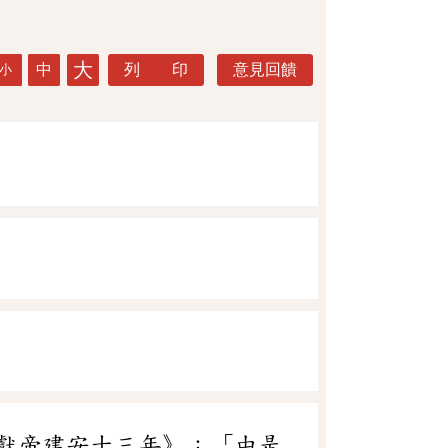
大
中
列 印
意見回饋
小
獻帝建安十三年》：「由是