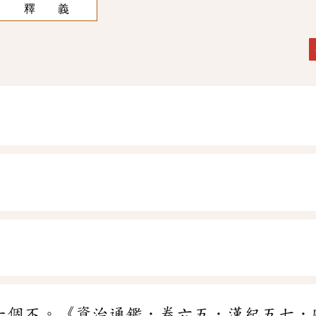
釋 義
一個不。《資治通鑑．卷六五．漢紀五七．