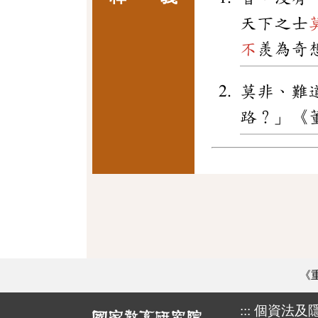
天下之士
不
羨為奇
莫非、難
路？」《
《
:::
個資法及