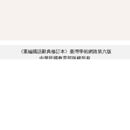
《重編國語辭典修訂本》臺灣學術網路第六版
中華民國教育部版權所有
:::
個資法及隱私聲明
|
辭典公眾授權網
|
意見交流
|
網網相連
三峽總院區地址：新北市三峽區三樹路2號、
︿
臺北院區地址：臺北市大安區和平東路一段179號、
臺中院區地址：臺中市豐原區師範街67號
電話總機：(02)7740-7890、
傳真：(02)7740-7064、
TANet VoIP：9009-7890
線上人數: 2368