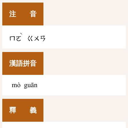
注 音
ˋ
ㄇㄛ
ㄍㄨㄢ
漢語拼音
mò guān
釋 義