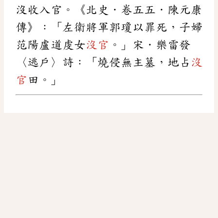
沒收入官。《北史．卷五五．陳元康
傳》：「左衛將軍郭瓊以罪死，子婦
范陽盧道虔女
沒官
。」宋．樂雷發
〈逃戶〉詩：「燒侵無主墓，地占
沒
官
田。」