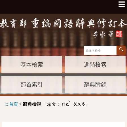
☰
基本檢索
進階檢索
部首索引
辭典附錄
ˋ
:::
首頁
>
辭典檢視
「
」
沒官 :
ㄇㄛ
ㄍㄨㄢ