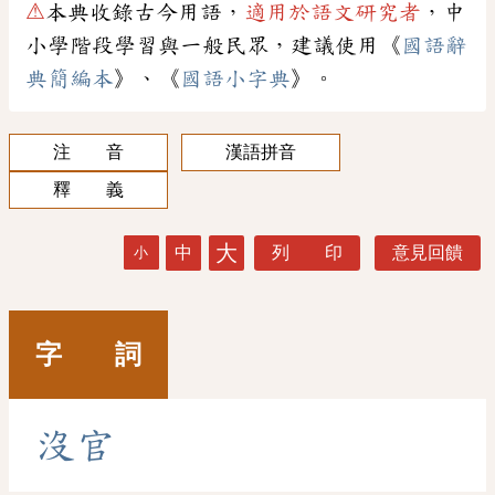
⚠
本典收錄古今用語，
適用於語文研究者
，中
小學階段學習與一般民眾，建議使用《
國語辭
典簡編本
》、《
國語小字典
》。
注 音
漢語拼音
釋 義
大
中
列 印
意見回饋
小
字 詞
沒
官