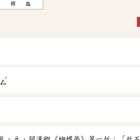
釋 義
ˇ
ㄙ
亂。元．關漢卿《蝴蝶夢》第一折：「救