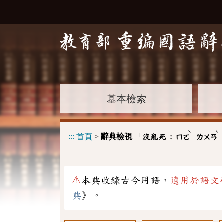
基本檢索
ˋ
ˋ
:::
首頁
>
辭典檢視
「
沒亂死 :
ㄇㄛ
ㄌㄨㄢ
⚠
本典收錄古今用語，
適用於語文
典
》。