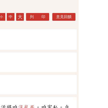
大
中
列 印
意見回饋
小
不活將咱
沒亂死
。咱家私。自