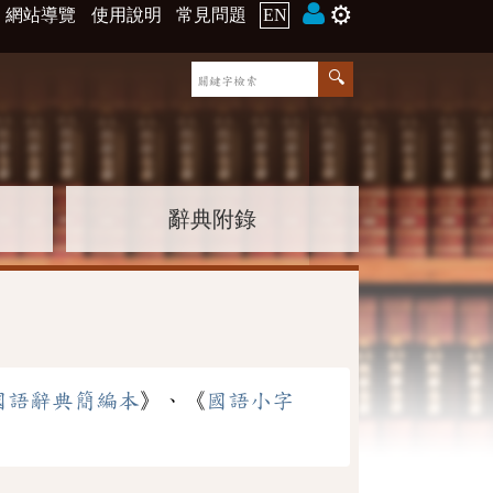
⚙️
網站導覽
使用說明
常見問題
EN
辭典附錄
國語辭典簡編本
》、《
國語小字