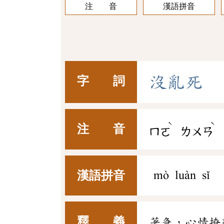
注 音
漢語拼音
沒
亂
死
字 詞
ˋ
ˋ
注 音
ㄇㄛ
ㄌㄨㄢ
漢語拼音
mò luàn sǐ
釋 義
著急，心情撩