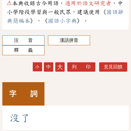
⚠
本典收錄古今用語，
適用於語文研究者
，中
小學階段學習與一般民眾，建議使用《
國語辭
典簡編本
》、《
國語小字典
》。
注 音
漢語拼音
釋 義
大
中
列 印
意見回饋
小
字 詞
沒
了