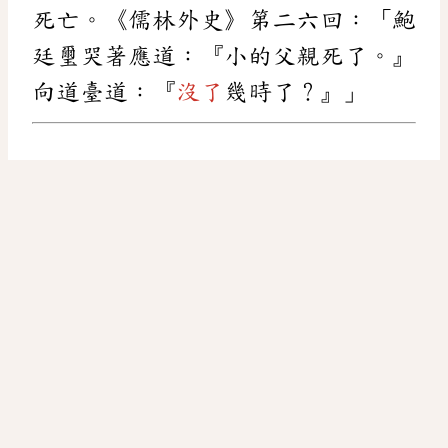
死亡。《儒林外史》第二六回：「鮑
廷璽哭著應道：『小的父親死了。』
向道臺道：『
沒了
幾時了？』」