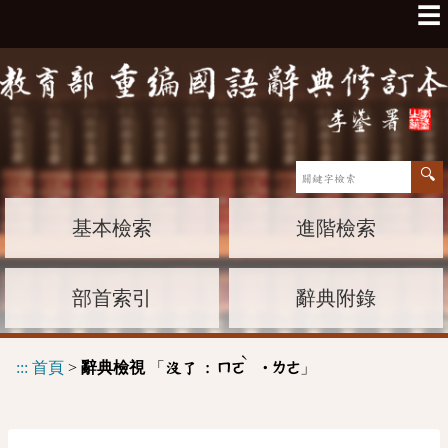
☰
基本檢索
進階檢索
部首索引
辭典附錄
ˋ
:::
首頁
>
辭典檢視
「
」
沒了 :
ㄇㄛ
˙ㄌㄜ