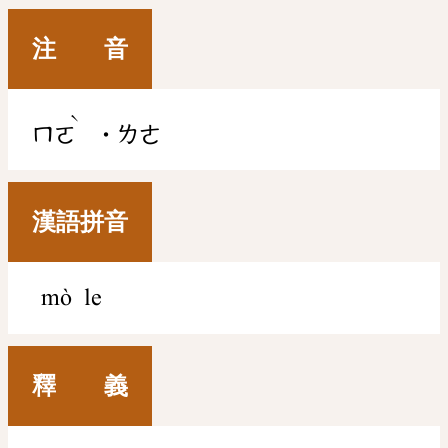
注 音
ˋ
ㄇㄛ
˙ㄌㄜ
漢語拼音
mò le
釋 義