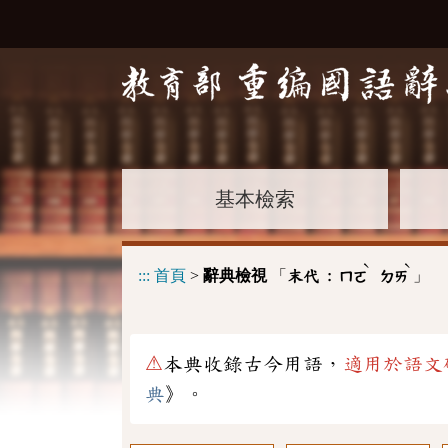
基本檢索
ˋ
ˋ
:::
首頁
>
辭典檢視
「
」
末代 :
ㄇㄛ
ㄉㄞ
⚠
本典收錄古今用語，
適用於語文
典
》。