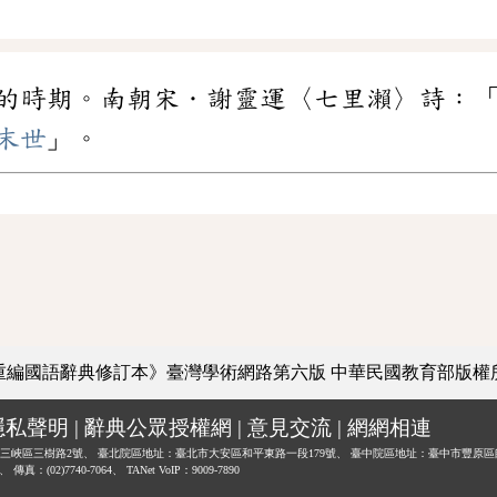
的時期。南朝宋．謝靈運〈七里瀨〉詩：
末世
」。
重編國語辭典修訂本》臺灣學術網路第六版
中華民國教育部版權
隱私聲明
|
辭典公眾授權網
|
意見交流
|
網網相連
三峽區三樹路2號、
臺北院區地址：臺北市大安區和平東路一段179號、
臺中院區地址：臺中市豐原區
0、
傳真：(02)7740-7064、
TANet VoIP：9009-7890