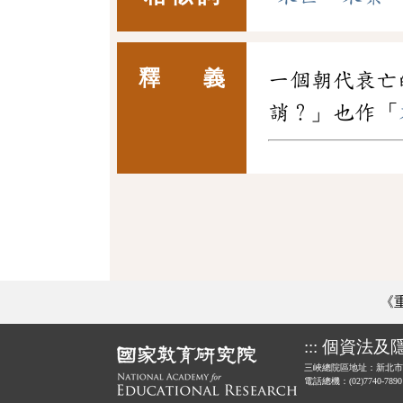
釋 義
一個朝代衰亡
誚？」也作「
《
:::
個資法及
三峽總院區地址：新北市
電話總機：(02)7740-789