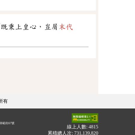
「既秉上皇心，豈屑
末代
所有
師範街67號
線上人數: 4815
累積總人次: 731,139,820