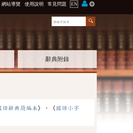
⚙️
網站導覽
使用說明
常見問題
EN
辭典附錄
國語辭典簡編本
》、《
國語小字