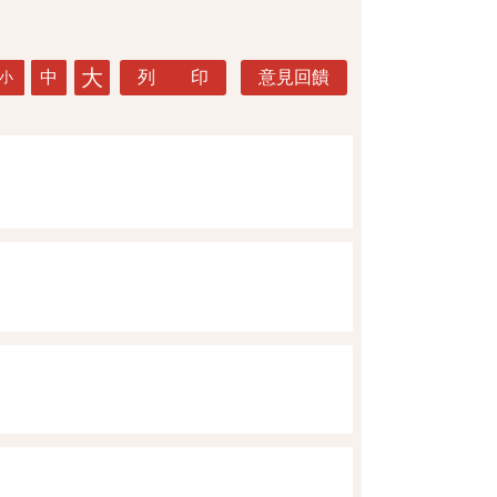
大
中
列 印
意見回饋
小