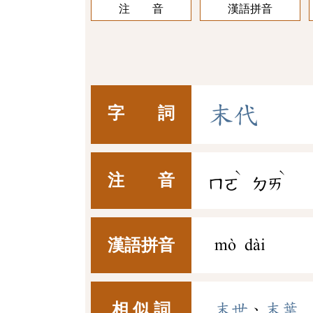
注 音
漢語拼音
末
代
字 詞
ˋ
ˋ
注 音
ㄇㄛ
ㄉㄞ
漢語拼音
mò dài
相 似 詞
末世
、
末葉