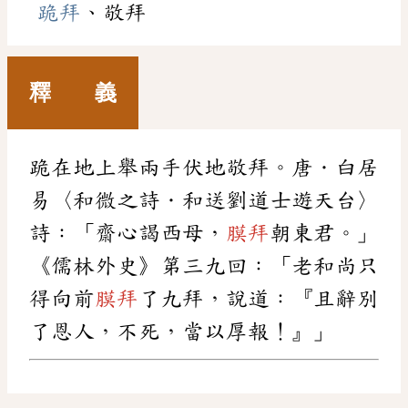
跪拜
、敬拜
釋 義
跪在地上舉兩手伏地敬拜。唐．白居
易〈和微之詩．和送劉道士遊天台〉
詩：「齋心謁西母，
膜拜
朝東君。」
《儒林外史》第三九回：「老和尚只
得向前
膜拜
了九拜，說道：『且辭別
了恩人，不死，當以厚報！』」