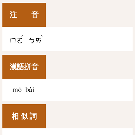
注 音
ˊ
ˋ
ㄇㄛ
ㄅㄞ
漢語拼音
mó bài
相 似 詞