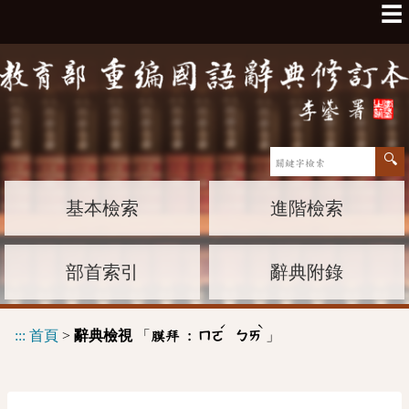
☰
基本檢索
進階檢索
部首索引
辭典附錄
ˊ
ˋ
:::
首頁
>
辭典檢視
「
」
膜拜 :
ㄇㄛ
ㄅㄞ