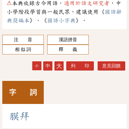
⚠
本典收錄古今用語，
適用於語文研究者
，中
小學階段學習與一般民眾，建議使用《
國語辭
典簡編本
》、《
國語小字典
》。
注 音
漢語拼音
相 似 詞
釋 義
大
中
列 印
意見回饋
小
字 詞
膜
拜