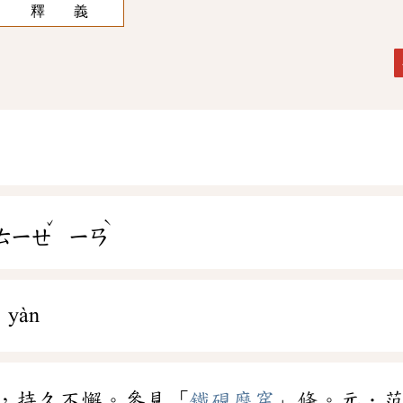
釋 義
ˇ
ˋ
ㄊㄧㄝ
ㄧㄢ
 yàn
，持久不懈。參見「
鐵硯磨穿
」條。元．