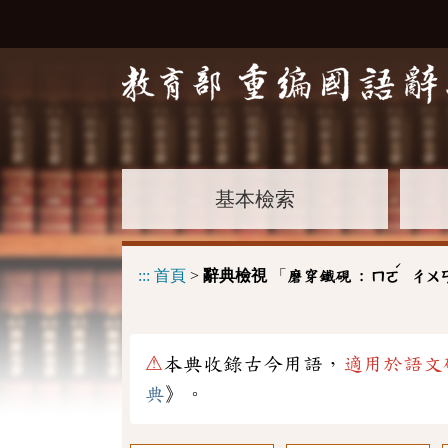
基本檢索
ˊ
:::
首頁
>
辭典檢視
「
磨穿鐵硯 :
ㄇㄛ
ㄔㄨ
⚠
本典收錄古今用語，
適用於語文
典
》。