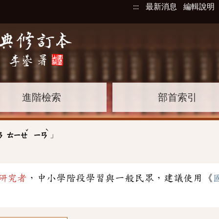
:::
最新消息
編輯說明
進階檢索
部首索引
ˇ
ˋ
」
ㄢ
ㄊㄧㄝ
ㄧㄢ
研究者
，中小學階段學習與一般民眾，建議使用《