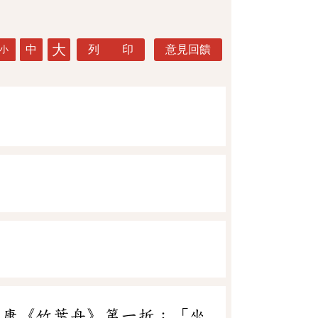
大
中
列 印
意見回饋
小
范康《竹葉舟》第一折：「坐