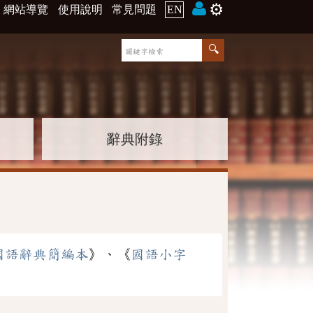
⚙️
網站導覽
使用說明
常見問題
EN
辭典附錄
國語辭典簡編本
》、《
國語小字