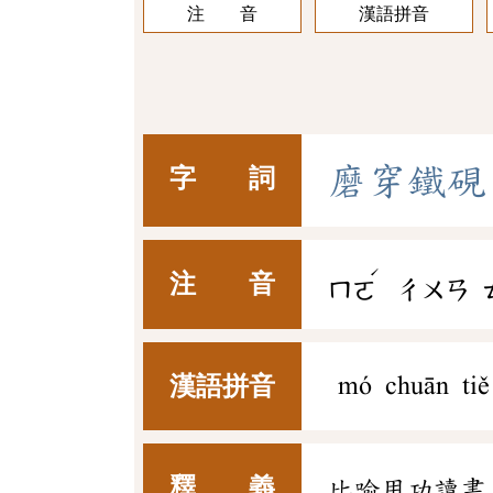
注 音
漢語拼音
磨
穿
鐵
硯
字 詞
ˊ
注 音
ㄇㄛ
ㄔㄨㄢ
漢語拼音
mó chuān tiě
釋 義
比喻用功讀書