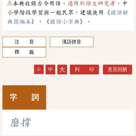
⚠
本典收錄古今用語，
適用於語文研究者
，中
小學階段學習與一般民眾，建議使用《
國語辭
典簡編本
》、《
國語小字典
》。
注 音
漢語拼音
釋 義
大
中
列 印
意見回饋
小
字 詞
磨
撐