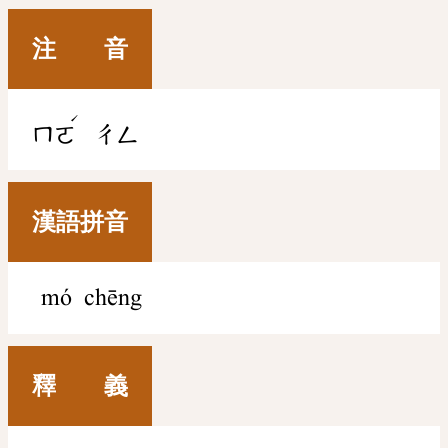
注 音
ˊ
ㄇㄛ
ㄔㄥ
漢語拼音
mó chēng
釋 義