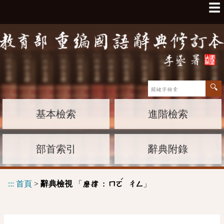
☰
基本檢索
進階檢索
部首索引
辭典附錄
ˊ
:::
首頁
>
辭典檢視
「
」
磨撐 :
ㄇㄛ
ㄔㄥ