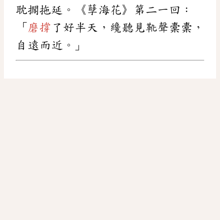
耽擱拖延。《孽海花》第二一回：
「
磨撐
了好半天，纔聽見靴聲橐橐，
自遠而近。」