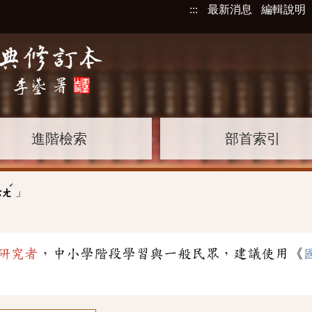
:::
最新消息
編輯說明
進階檢索
部首索引
ˊ
」
ㄊㄤ
研究者
，中小學階段學習與一般民眾，建議使用《