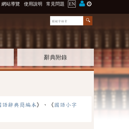
⚙️
網站導覽
使用說明
常見問題
EN
辭典附錄
國語辭典簡編本
》、《
國語小字