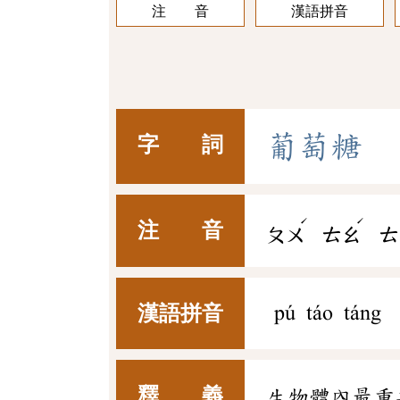
注 音
漢語拼音
葡
萄
糖
字 詞
ˊ
ˊ
注 音
ㄆㄨ
ㄊㄠ
ㄊ
漢語拼音
pú táo táng
釋 義
生物體內最重