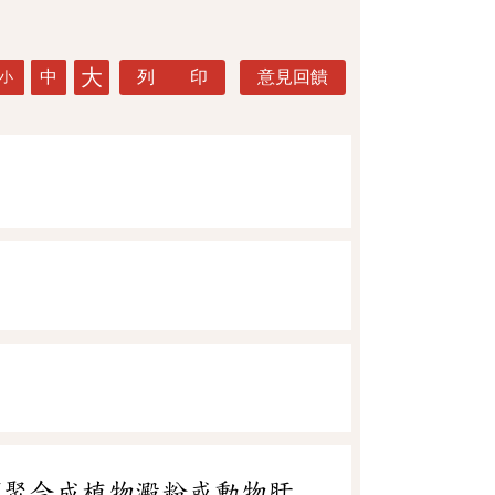
大
中
列 印
意見回饋
小
可聚合成植物澱粉或動物肝