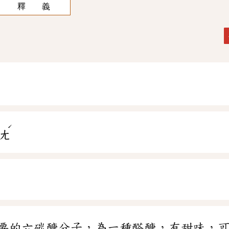
釋 義
ˊ
ㄤ
要的六碳醣分子，為一種醛醣，有甜味，