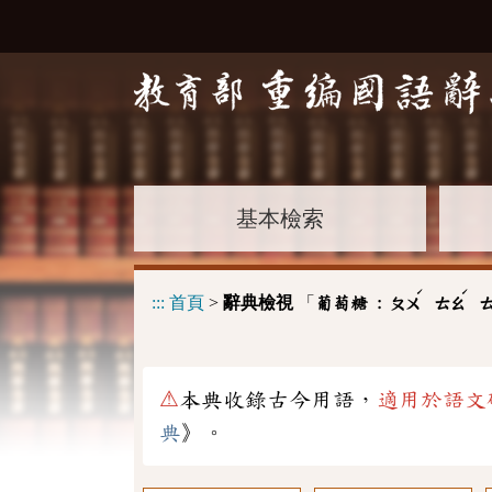
基本檢索
ˊ
ˊ
:::
首頁
>
辭典檢視
「
葡萄糖 :
ㄆㄨ
ㄊㄠ
⚠
本典收錄古今用語，
適用於語文
典
》。