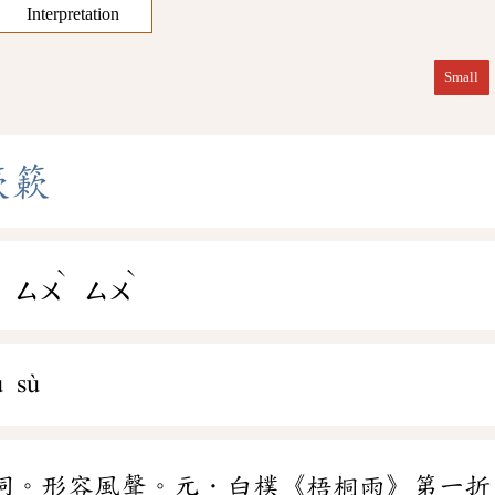
Interpretation
Small
簌
簌
ˋ
ˋ
ㄨ
ㄙㄨ
ㄙㄨ
ù sù
詞。形容風聲。元．白樸《梧桐雨》第一折