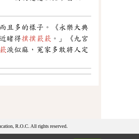
而且多的樣子。《永樂大典
近睹得
撲撲簌簌
。」《九宮
簌
淚似麻，冤家多敢將人定
ation, R.O.C. All rights reserved.