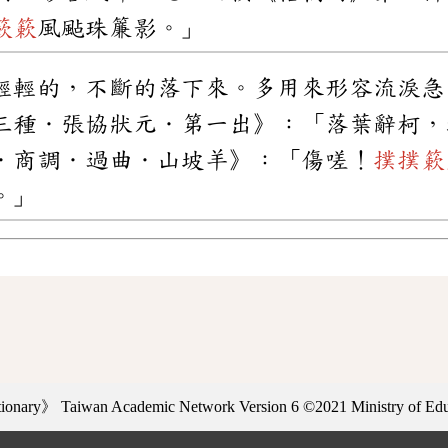
簌簌
風颭珠簾影。」
輕輕的，不斷的落下來。多用來形容流淚急
三種．張協狀元．第一出》：「落葉辭柯，
．商調．過曲．山坡羊》：「傷嗟！
撲撲簌
。」
ctionary》
Taiwan Academic Network Version 6
©2021 Ministry of Educ