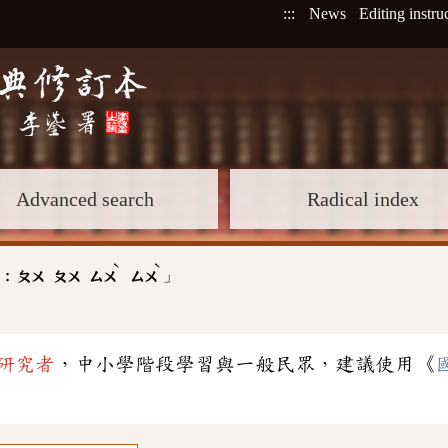
:::
News
Editing instru
Advanced search
Radical index
ˋ
ˋ
」
 :
ㄆㄨ
ㄆㄨ
ㄙㄨ
ㄙㄨ
研究者
，中小學階段學習與一般民眾，建議使用《