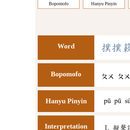
Bopomofo
Hanyu Pinyin
Word
撲
撲
Bopomofo
ㄆㄨ
ㄆ
Hanyu Pinyin
pū pū s
Interpretation
擬聲