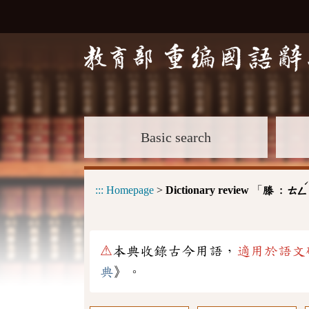
Basic search
:::
Homepage
>
Dictionary review
「
滕 :
ㄊㄥ
⚠
本典收錄古今用語，
適用於語文
典
》。