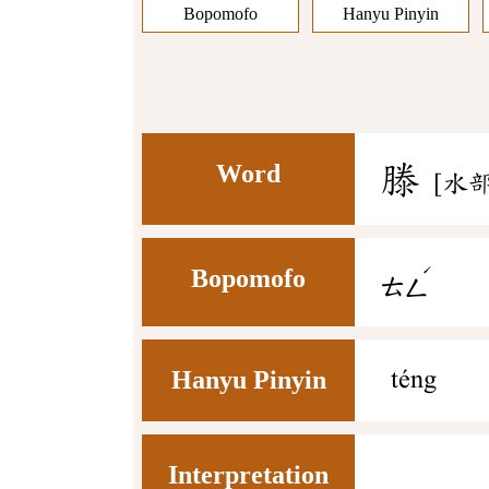
Bopomofo
Hanyu Pinyin
Word
滕
[水部
ˊ
Bopomofo
ㄊㄥ
Hanyu Pinyin
téng
Interpretation