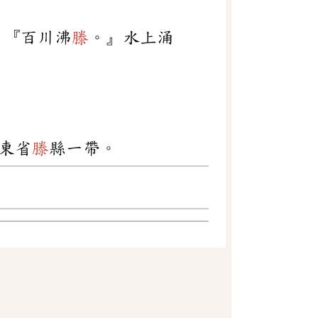
：『百川沸
滕
。』水上涌
東省
滕
縣一帶。