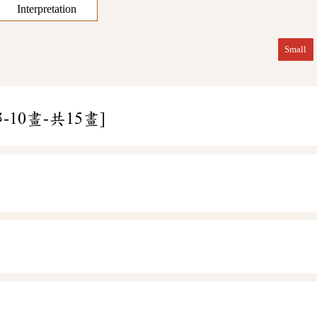
Interpretation
Small
-10畫-共15畫]