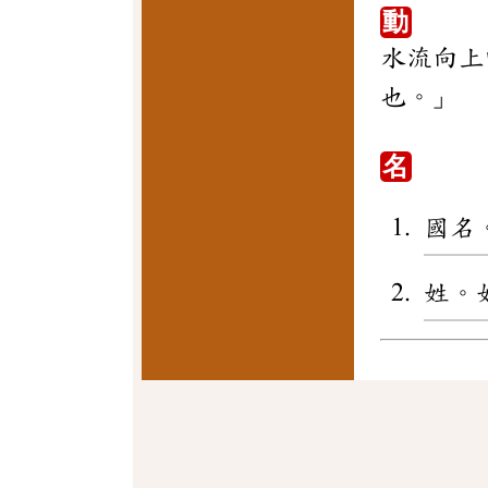
動
水流向上
也。」
名
國名
姓。