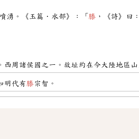
噴湧。《玉篇．水部》：「
滕
，《詩》曰
。西周諸侯國之一。故址約在今大陸地區山
如明代有
滕
宗智。