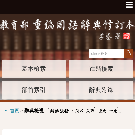
☰
基本檢索
進階檢索
部首索引
辭典附錄
ˊ
ˊ
:::
首頁
>
辭典檢視
「
」
鋪排張揚 :
ㄆㄨ
ㄆㄞ
ㄓㄤ
ㄧㄤ