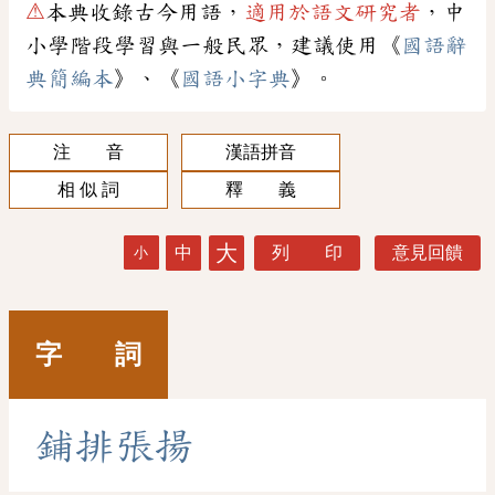
⚠
本典收錄古今用語，
適用於語文研究者
，中
小學階段學習與一般民眾，建議使用《
國語辭
典簡編本
》、《
國語小字典
》。
注 音
漢語拼音
相 似 詞
釋 義
大
中
列 印
意見回饋
小
字 詞
鋪
排
張
揚