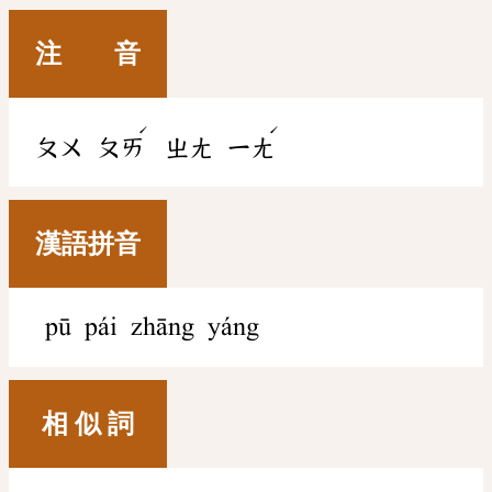
注 音
ˊ
ˊ
ㄆㄨ
ㄆㄞ
ㄓㄤ
ㄧㄤ
漢語拼音
pū pái zhāng yáng
相 似 詞