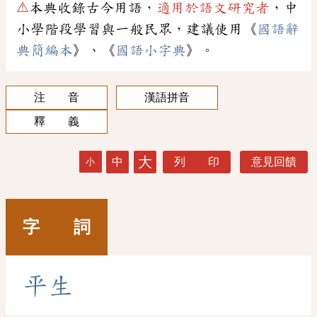
⚠
本典收錄古今用語，
適用於語文研究者
，中
小學階段學習與一般民眾，建議使用《
國語辭
典簡編本
》、《
國語小字典
》。
注 音
漢語拼音
釋 義
大
中
列 印
意見回饋
小
字 詞
平
生