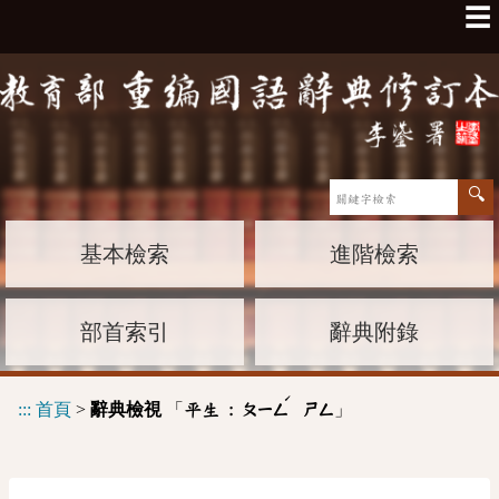
☰
基本檢索
進階檢索
部首索引
辭典附錄
ˊ
:::
首頁
>
辭典檢視
「
」
平生 :
ㄆㄧㄥ
ㄕㄥ