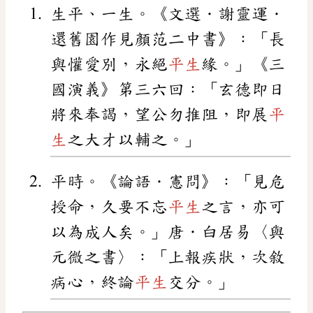
生平、一生。《文選．謝靈運．
還舊園作見顏范二中書》：「長
與懽愛別，永絕
平生
緣。」《三
國演義》第三六回：「玄德即日
將來奉謁，望公勿推阻，即展
平
生
之大才以輔之。」
平時。《論語．憲問》：「見危
授命，久要不忘
平生
之言，亦可
以為成人矣。」唐．白居易〈與
元微之書〉：「上報疾狀，次敘
病心，終論
平生
交分。」